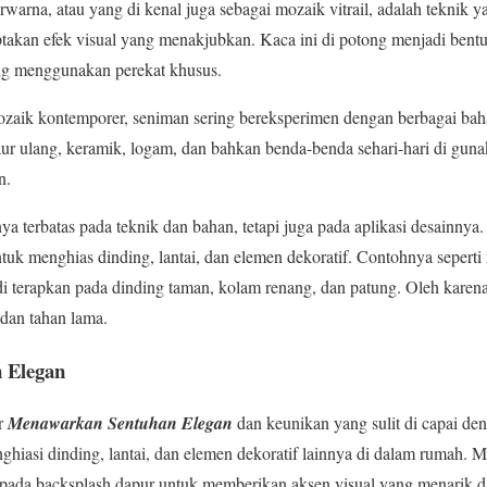
rwarna, atau yang di kenal juga sebagai mozaik vitrail, adalah tekni
akan efek visual yang menakjubkan. Kaca ini di potong menjadi bentu
kang menggunakan perekat khusus.
ozaik kontemporer, seniman sering bereksperimen dengan berbagai baha
ur ulang, keramik, logam, dan bahkan benda-benda sehari-hari di gun
n.
 terbatas pada teknik dan bahan, tetapi juga pada aplikasi desainnya. 
tuk menghias dinding, lantai, dan elemen dekoratif. Contohnya seperti
di terapkan pada dinding taman, kolam renang, dan patung. Oleh karen
dan tahan lama.
 Elegan
or
Menawarkan Sentuhan Elegan
dan keunikan yang sulit di capai de
ghiasi dinding, lantai, dan elemen dekoratif lainnya di dalam rumah. 
n pada backsplash dapur untuk memberikan aksen visual yang menarik 