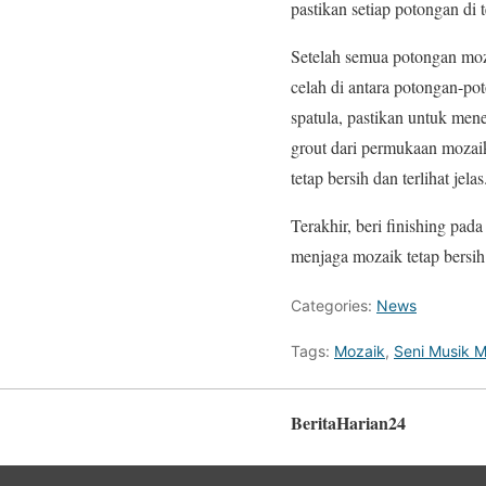
pastikan setiap potongan di 
Setelah semua potongan moza
celah di antara potongan-p
spatula, pastikan untuk men
grout dari permukaan mozai
tetap bersih dan terlihat jelas
Terakhir, beri finishing pa
menjaga mozaik tetap bersih
Categories:
News
Tags:
Mozaik
,
Seni Musik 
BeritaHarian24