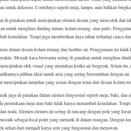
an untuk dekorasi. Contohnya seperti meja, lampu, atau bahkan bingka
pat di gunakan untuk menciptakan elemen desain yang mencolok dan ta
kan untuk menghias dinding taman, kolam renang, atau patio. Penggun
bah keindahan. Tetapi juga memberikan daya tahan terhadap cuaca dan
sus dalam desain kolam renang dan fasilitas air. Penggunaan ini tidak
a praktis. Mozaik kaca berwarna sering di gunakan untuk menghias dind
 menciptakan efek visual yang memukau ketika air bergerak. Selain itu
adikannya pilihan ideal untuk area yang sering bersentuhan dengan air
t menciptakan tampilan yang sesuai dengan tema dari desain kolam ren
ozaik juga di gunakan dalam elemen fungsional seperti meja, baki, dan 
da permukaan meja atau baki tidak hanya menambah keindahan. Tetapi
dan noda. Elemen-elemen ini sering di rancang dengan pola yang kreat
mozaik sebagai focal point yang menarik di dalam ruangan. Dengan krea
k sehari-hari menjadi karya seni yang fungsional dan menawan.