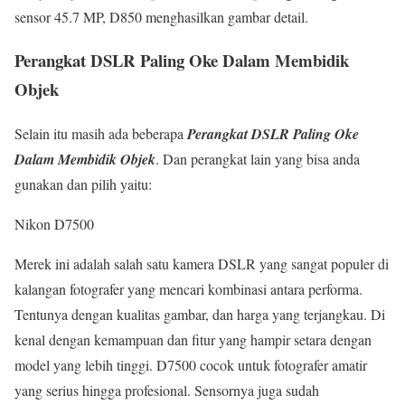
sensor 45.7 MP, D850 menghasilkan gambar detail.
Perangkat DSLR Paling Oke Dalam Membidik
Objek
Selain itu masih ada beberapa
Perangkat DSLR Paling Oke
Dalam Membidik Objek
. Dan perangkat lain yang bisa anda
gunakan dan pilih yaitu:
Nikon D7500
Merek ini adalah salah satu kamera DSLR yang sangat populer di
kalangan fotografer yang mencari kombinasi antara performa.
Tentunya dengan kualitas gambar, dan harga yang terjangkau. Di
kenal dengan kemampuan dan fitur yang hampir setara dengan
model yang lebih tinggi. D7500 cocok untuk fotografer amatir
yang serius hingga profesional. Sensornya juga sudah