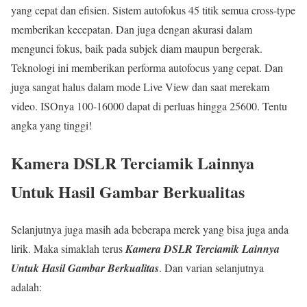
yang cepat dan efisien. Sistem autofokus 45 titik semua cross-type
memberikan kecepatan. Dan juga dengan akurasi dalam
mengunci fokus, baik pada subjek diam maupun bergerak.
Teknologi ini memberikan performa autofocus yang cepat. Dan
juga sangat halus dalam mode Live View dan saat merekam
video. ISOnya 100-16000 dapat di perluas hingga 25600. Tentu
angka yang tinggi!
Kamera DSLR Terciamik Lainnya
Untuk Hasil Gambar Berkualitas
Selanjutnya juga masih ada beberapa merek yang bisa juga anda
lirik. Maka simaklah terus
Kamera DSLR Terciamik Lainnya
Untuk Hasil Gambar Berkualitas
. Dan varian selanjutnya
adalah: