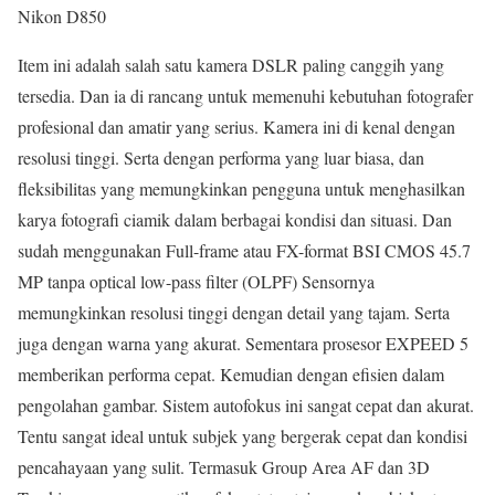
Nikon D850
Item ini adalah salah satu kamera DSLR paling canggih yang
tersedia. Dan ia di rancang untuk memenuhi kebutuhan fotografer
profesional dan amatir yang serius. Kamera ini di kenal dengan
resolusi tinggi. Serta dengan performa yang luar biasa, dan
fleksibilitas yang memungkinkan pengguna untuk menghasilkan
karya fotografi ciamik dalam berbagai kondisi dan situasi. Dan
sudah menggunakan Full-frame atau FX-format BSI CMOS 45.7
MP tanpa optical low-pass filter (OLPF) Sensornya
memungkinkan resolusi tinggi dengan detail yang tajam. Serta
juga dengan warna yang akurat. Sementara prosesor EXPEED 5
memberikan performa cepat. Kemudian dengan efisien dalam
pengolahan gambar. Sistem autofokus ini sangat cepat dan akurat.
Tentu sangat ideal untuk subjek yang bergerak cepat dan kondisi
pencahayaan yang sulit. Termasuk Group Area AF dan 3D