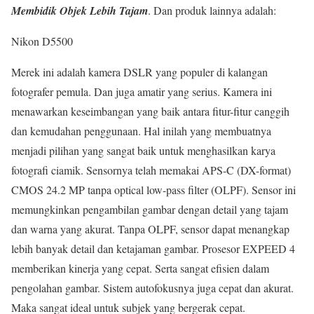
Membidik Objek Lebih Tajam
. Dan produk lainnya adalah:
Nikon D5500
Merek ini adalah kamera DSLR yang populer di kalangan
fotografer pemula. Dan juga amatir yang serius. Kamera ini
menawarkan keseimbangan yang baik antara fitur-fitur canggih
dan kemudahan penggunaan. Hal inilah yang membuatnya
menjadi pilihan yang sangat baik untuk menghasilkan karya
fotografi ciamik. Sensornya telah memakai APS-C (DX-format)
CMOS 24.2 MP tanpa optical low-pass filter (OLPF). Sensor ini
memungkinkan pengambilan gambar dengan detail yang tajam
dan warna yang akurat. Tanpa OLPF, sensor dapat menangkap
lebih banyak detail dan ketajaman gambar. Prosesor EXPEED 4
memberikan kinerja yang cepat. Serta sangat efisien dalam
pengolahan gambar. Sistem autofokusnya juga cepat dan akurat.
Maka sangat ideal untuk subjek yang bergerak cepat.