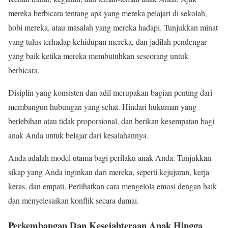
mereka berbicara tentang apa yang mereka pelajari di sekolah,
hobi mereka, atau masalah yang mereka hadapi. Tunjukkan minat
yang tulus terhadap kehidupan mereka, dan jadilah pendengar
yang baik ketika mereka membutuhkan seseorang untuk
berbicara.
Disiplin yang konsisten dan adil merupakan bagian penting dari
membangun hubungan yang sehat. Hindari hukuman yang
berlebihan atau tidak proporsional, dan berikan kesempatan bagi
anak Anda untuk belajar dari kesalahannya.
Anda adalah model utama bagi perilaku anak Anda. Tunjukkan
sikap yang Anda inginkan dari mereka, seperti kejujuran, kerja
keras, dan empati. Perlihatkan cara mengelola emosi dengan baik
dan menyelesaikan konflik secara damai.
Perkembangan Dan Kesejahteraan Anak Hingga