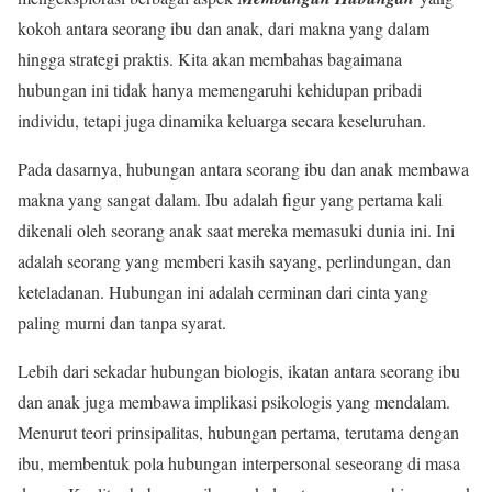
kokoh antara seorang ibu dan anak, dari makna yang dalam
hingga strategi praktis. Kita akan membahas bagaimana
hubungan ini tidak hanya memengaruhi kehidupan pribadi
individu, tetapi juga dinamika keluarga secara keseluruhan.
Pada dasarnya, hubungan antara seorang ibu dan anak membawa
makna yang sangat dalam. Ibu adalah figur yang pertama kali
dikenali oleh seorang anak saat mereka memasuki dunia ini. Ini
adalah seorang yang memberi kasih sayang, perlindungan, dan
keteladanan. Hubungan ini adalah cerminan dari cinta yang
paling murni dan tanpa syarat.
Lebih dari sekadar hubungan biologis, ikatan antara seorang ibu
dan anak juga membawa implikasi psikologis yang mendalam.
Menurut teori prinsipalitas, hubungan pertama, terutama dengan
ibu, membentuk pola hubungan interpersonal seseorang di masa