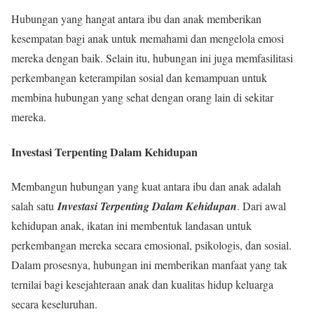
Hubungan yang hangat antara ibu dan anak memberikan
kesempatan bagi anak untuk memahami dan mengelola emosi
mereka dengan baik. Selain itu, hubungan ini juga memfasilitasi
perkembangan keterampilan sosial dan kemampuan untuk
membina hubungan yang sehat dengan orang lain di sekitar
mereka.
Investasi Terpenting Dalam Kehidupan
Membangun hubungan yang kuat antara ibu dan anak adalah
salah satu
Investasi Terpenting Dalam Kehidupan
. Dari awal
kehidupan anak, ikatan ini membentuk landasan untuk
perkembangan mereka secara emosional, psikologis, dan sosial.
Dalam prosesnya, hubungan ini memberikan manfaat yang tak
ternilai bagi kesejahteraan anak dan kualitas hidup keluarga
secara keseluruhan.