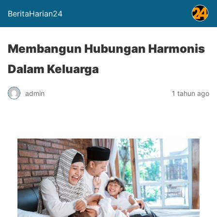
BeritaHarian24
Membangun Hubungan Harmonis
Dalam Keluarga
admin
1 tahun ago