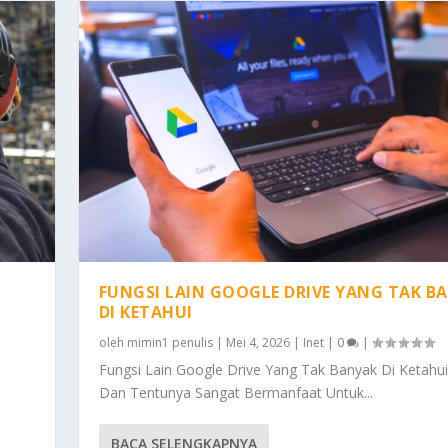
FUNGSI LAIN GOOGLE DRIVE YANG TAK B
DI KETAHUI
oleh
mimin1 penulis
|
Mei 4, 2026
|
Inet
|
0
|
Fungsi Lain Google Drive Yang Tak Banyak Di Ketahu
Dan Tentunya Sangat Bermanfaat Untuk...
BACA SELENGKAPNYA