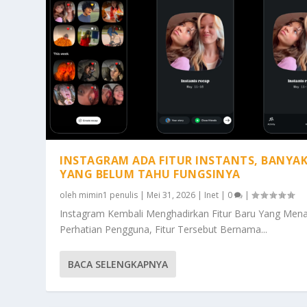
INSTAGRAM ADA FITUR INSTANTS, BANYA
YANG BELUM TAHU FUNGSINYA
oleh
mimin1 penulis
|
Mei 31, 2026
|
Inet
|
0
|
Instagram Kembali Menghadirkan Fitur Baru Yang Mena
Perhatian Pengguna, Fitur Tersebut Bernama...
BACA SELENGKAPNYA