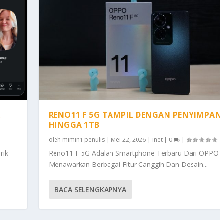
K
RENO11 F 5G TAMPIL DENGAN PENYIMPA
HINGGA 1TB
oleh
mimin1 penulis
|
Mei 22, 2026
|
Inet
|
0
|
rik
Reno11 F 5G Adalah Smartphone Terbaru Dari OPPO
Menawarkan Berbagai Fitur Canggih Dan Desain...
BACA SELENGKAPNYA