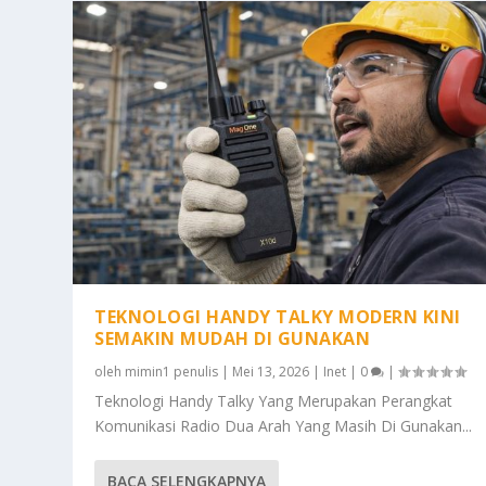
TEKNOLOGI HANDY TALKY MODERN KINI
SEMAKIN MUDAH DI GUNAKAN
oleh
mimin1 penulis
|
Mei 13, 2026
|
Inet
|
0
|
Teknologi Handy Talky Yang Merupakan Perangkat
Komunikasi Radio Dua Arah Yang Masih Di Gunakan...
BACA SELENGKAPNYA