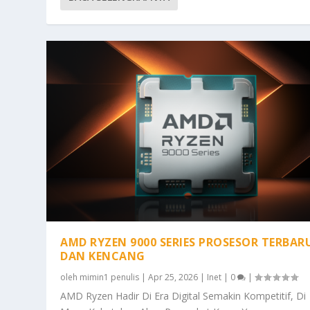
AMD RYZEN 9000 SERIES PROSESOR TERBAR
DAN KENCANG
oleh
mimin1 penulis
|
Apr 25, 2026
|
Inet
|
0
|
AMD Ryzen Hadir Di Era Digital Semakin Kompetitif, Di