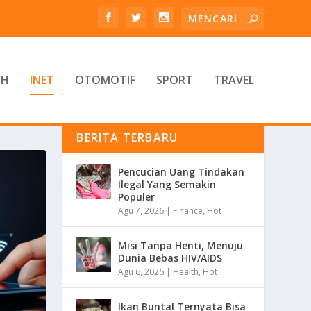
TH
INET
OTOMOTIF
SPORT
TRAVEL
BERITA TERBARU
Pencucian Uang Tindakan
Ilegal Yang Semakin
Populer
Agu 7, 2026
|
Finance
,
Hot
Misi Tanpa Henti, Menuju
Dunia Bebas HIV/AIDS
Agu 6, 2026
|
Health
,
Hot
Ikan Buntal Ternyata Bisa