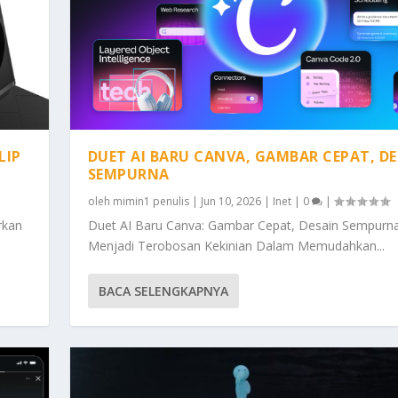
LIP
DUET AI BARU CANVA, GAMBAR CEPAT, DE
SEMPURNA
oleh
mimin1 penulis
|
Jun 10, 2026
|
Inet
|
0
|
rkan
Duet AI Baru Canva: Gambar Cepat, Desain Sempurn
Menjadi Terobosan Kekinian Dalam Memudahkan...
BACA SELENGKAPNYA