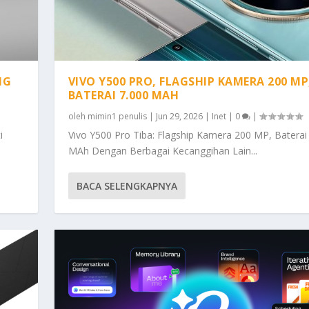
NG
VIVO Y500 PRO, FLAGSHIP KAMERA 200 MP
BATERAI 7.000 MAH
oleh
mimin1 penulis
|
Jun 29, 2026
|
Inet
|
0
|
i
Vivo Y500 Pro Tiba: Flagship Kamera 200 MP, Baterai
MAh Dengan Berbagai Kecanggihan Lain...
BACA SELENGKAPNYA