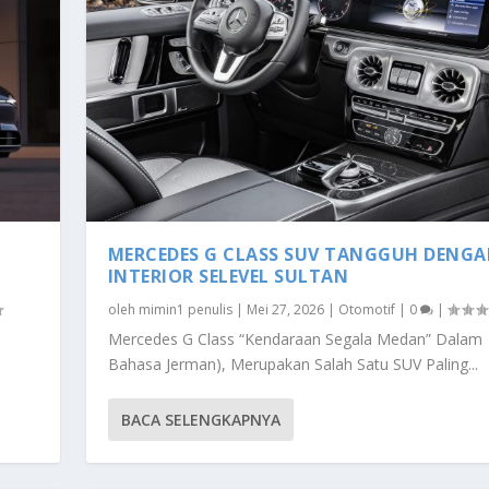
G
MERCEDES G CLASS SUV TANGGUH DENG
INTERIOR SELEVEL SULTAN
oleh
mimin1 penulis
|
Mei 27, 2026
|
Otomotif
|
0
|
Mercedes G Class “Kendaraan Segala Medan” Dalam
Bahasa Jerman), Merupakan Salah Satu SUV Paling...
BACA SELENGKAPNYA