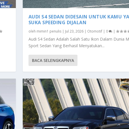
AUDI S4 SEDAN DIDESAIN UNTUK KAMU Y
SUKA SPEEDING DIJALAN
oleh
mimin1 penulis
|
Jul 23, 2026
|
Otomotif
|
0
|
Audi S4 Sedan Adalah Salah Satu Ikon Dalam Dunia M
Sport Sedan Yang Berhasil Menyatukan...
BACA SELENGKAPNYA