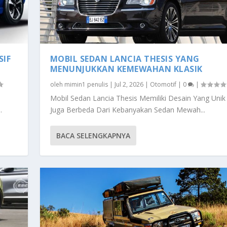
SIF
MOBIL SEDAN LANCIA THESIS YANG
MENUNJUKKAN KEMEWAHAN KLASIK
oleh
mimin1 penulis
|
Jul 2, 2026
|
Otomotif
|
0
|
Mobil Sedan Lancia Thesis Memiliki Desain Yang Uni
.
Juga Berbeda Dari Kebanyakan Sedan Mewah...
BACA SELENGKAPNYA