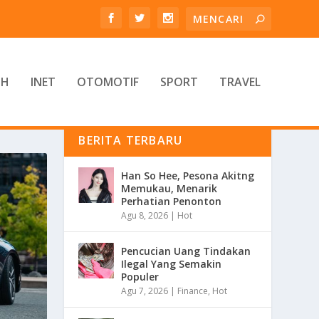
TH
INET
OTOMOTIF
SPORT
TRAVEL
BERITA TERBARU
Han So Hee, Pesona Akitng
Memukau, Menarik
Perhatian Penonton
Agu 8, 2026
|
Hot
Pencucian Uang Tindakan
Ilegal Yang Semakin
Populer
Agu 7, 2026
|
Finance
,
Hot