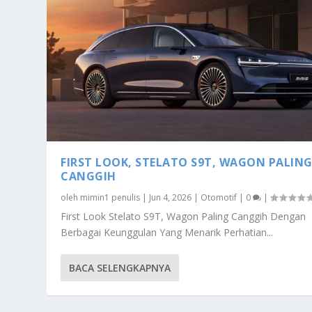
FIRST LOOK, STELATO S9T, WAGON PALIN
CANGGIH
oleh
mimin1 penulis
|
Jun 4, 2026
|
Otomotif
|
0
|
First Look Stelato S9T, Wagon Paling Canggih Dengan
Berbagai Keunggulan Yang Menarik Perhatian...
BACA SELENGKAPNYA