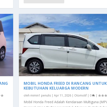
YANG
MOBIL HONDA FREED DI RANCANG UNTUK
KEBUTUHAN KELUARGA MODERN
oleh
mimin1 penulis
|
Apr 11, 2026
|
Otomotif
|
0
|
Mobil Honda Freed Adalah Kendaraan Multiguna (MP