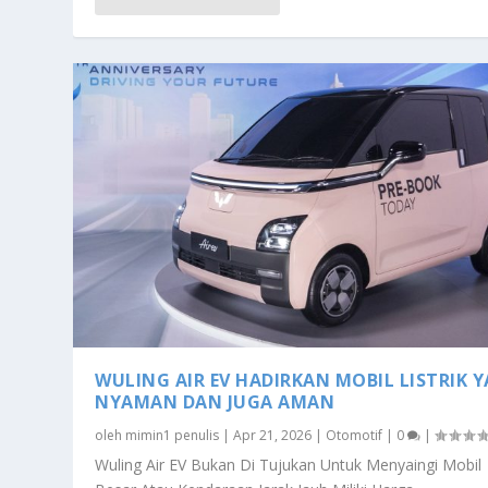
WULING AIR EV HADIRKAN MOBIL LISTRIK 
NYAMAN DAN JUGA AMAN
oleh
mimin1 penulis
|
Apr 21, 2026
|
Otomotif
|
0
|
Wuling Air EV Bukan Di Tujukan Untuk Menyaingi Mobil