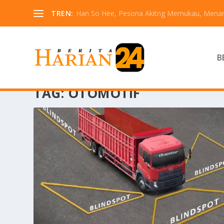
TREN:
Han So Hee, Pesona Akitng Memukau, Menarik
B
TAG:
OTOMOTIF