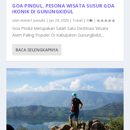
GOA PINDUL, PESONA WISATA SUSUR GOA
IKONIK DI GUNUNGKIDUL
oleh
mimin1 penulis
|
Jan 29, 2026
|
Travel
|
0
|
Goa Pindul Merupakan Salah Satu Destinasi Wisata
Alam Paling Populer Di Kabupaten Gunungkidul,...
BACA SELENGKAPNYA