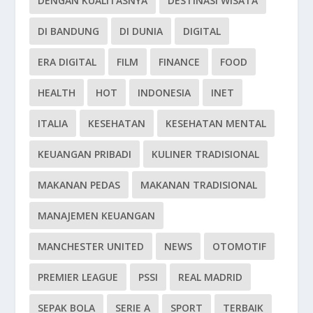
DENGAN KUALITASNYA
DESTINASI WISATA
DI BANDUNG
DI DUNIA
DIGITAL
ERA DIGITAL
FILM
FINANCE
FOOD
HEALTH
HOT
INDONESIA
INET
ITALIA
KESEHATAN
KESEHATAN MENTAL
KEUANGAN PRIBADI
KULINER TRADISIONAL
MAKANAN PEDAS
MAKANAN TRADISIONAL
MANAJEMEN KEUANGAN
MANCHESTER UNITED
NEWS
OTOMOTIF
PREMIER LEAGUE
PSSI
REAL MADRID
SEPAK BOLA
SERIE A
SPORT
TERBAIK