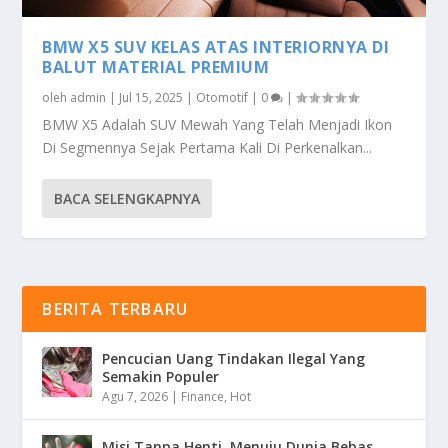
BMW X5 SUV KELAS ATAS INTERIORNYA DI
BALUT MATERIAL PREMIUM
oleh
admin
|
Jul 15, 2025
|
Otomotif
|
0
|
BMW X5 Adalah SUV Mewah Yang Telah Menjadi Ikon
Di Segmennya Sejak Pertama Kali Di Perkenalkan...
BACA SELENGKAPNYA
BERITA TERBARU
Pencucian Uang Tindakan Ilegal Yang
Semakin Populer
Agu 7, 2026
|
Finance
,
Hot
Misi Tanpa Henti, Menuju Dunia Bebas