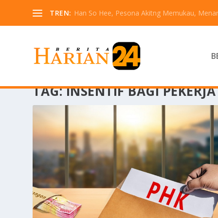
TREN:
Han So Hee, Pesona Akitng Memukau, Menarik
B
TAG:
INSENTIF BAGI PEKERJA