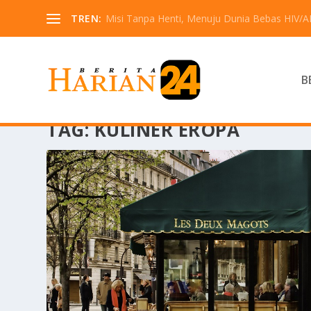
TREN:
Misi Tanpa Henti, Menuju Dunia Bebas HIV/A
B
TAG:
KULINER EROPA