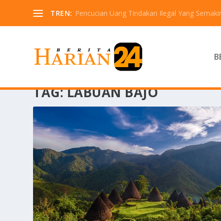
TREN:
Pencucian Uang Tindakan Ilegal Yang Semaki
B
TAG:
LABUAN BAJO