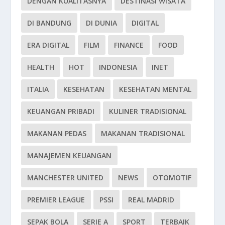
DENGAN KUALITASNYA
DESTINASI WISATA
DI BANDUNG
DI DUNIA
DIGITAL
ERA DIGITAL
FILM
FINANCE
FOOD
HEALTH
HOT
INDONESIA
INET
ITALIA
KESEHATAN
KESEHATAN MENTAL
KEUANGAN PRIBADI
KULINER TRADISIONAL
MAKANAN PEDAS
MAKANAN TRADISIONAL
MANAJEMEN KEUANGAN
MANCHESTER UNITED
NEWS
OTOMOTIF
PREMIER LEAGUE
PSSI
REAL MADRID
SEPAK BOLA
SERIE A
SPORT
TERBAIK