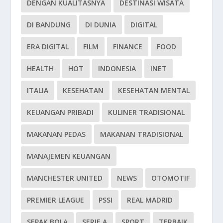
DENGAN KUALITASNYA
DESTINASI WISATA
DI BANDUNG
DI DUNIA
DIGITAL
ERA DIGITAL
FILM
FINANCE
FOOD
HEALTH
HOT
INDONESIA
INET
ITALIA
KESEHATAN
KESEHATAN MENTAL
KEUANGAN PRIBADI
KULINER TRADISIONAL
MAKANAN PEDAS
MAKANAN TRADISIONAL
MANAJEMEN KEUANGAN
MANCHESTER UNITED
NEWS
OTOMOTIF
PREMIER LEAGUE
PSSI
REAL MADRID
SEPAK BOLA
SERIE A
SPORT
TERBAIK