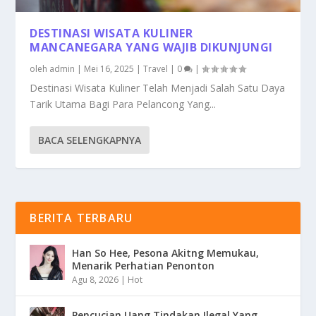
DESTINASI WISATA KULINER
MANCANEGARA YANG WAJIB DIKUNJUNGI
oleh
admin
|
Mei 16, 2025
|
Travel
|
0
|
Destinasi Wisata Kuliner Telah Menjadi Salah Satu Daya
Tarik Utama Bagi Para Pelancong Yang...
BACA SELENGKAPNYA
BERITA TERBARU
Han So Hee, Pesona Akitng Memukau,
Menarik Perhatian Penonton
Agu 8, 2026
|
Hot
Pencucian Uang Tindakan Ilegal Yang