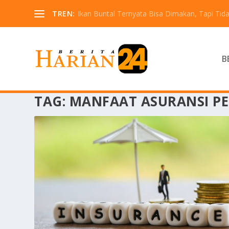
TREN:
Ikan Buntal Ternyata Bisa Dimakan, Tapi Tida
B
TAG:
MANFAAT ASURANSI P