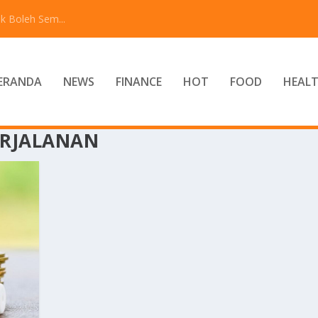
k Boleh Sem...
ERANDA
NEWS
FINANCE
HOT
FOOD
HEAL
ERJALANAN