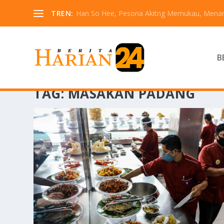
TREN:
Han So Hee, Pesona Akitng Memukau, Menarik
B
TAG:
MASAKAN PADANG