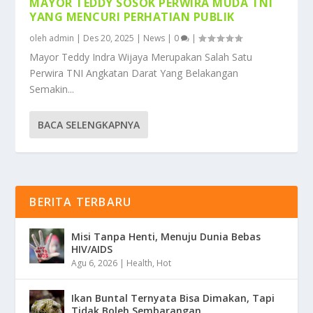
MAYOR TEDDY SOSOK PERWIRA MUDA TNI
YANG MENCURI PERHATIAN PUBLIK
oleh
admin
|
Des 20, 2025
|
News
|
0
|
Mayor Teddy Indra Wijaya Merupakan Salah Satu
Perwira TNI Angkatan Darat Yang Belakangan
Semakin...
BACA SELENGKAPNYA
BERITA TERBARU
Misi Tanpa Henti, Menuju Dunia Bebas
HIV/AIDS
Agu 6, 2026
|
Health
,
Hot
Ikan Buntal Ternyata Bisa Dimakan, Tapi
Tidak Boleh Sembarangan