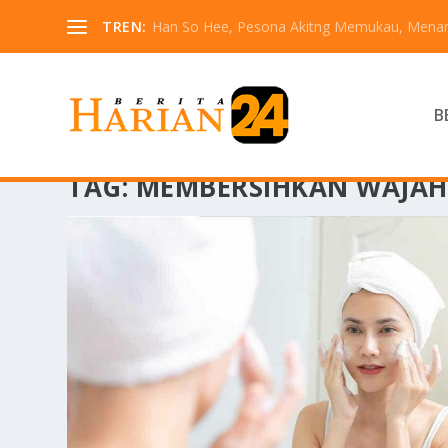
TREN:
Han So Hee, Pesona Akitng Memukau, Menarik
B
TAG:
MEMBERSIHKAN WAJAH