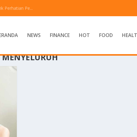
 Perhatian Pe...
ERANDA
NEWS
FINANCE
HOT
FOOD
HEAL
 MENYELURUH