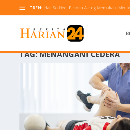
TREN:
Han So Hee, Pesona Akitng Memukau, Menarik
B
TAG:
MENANGANI CEDERA