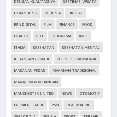
DENGAN KUALITASNYA
DESTINASI WISATA
DI BANDUNG
DI DUNIA
DIGITAL
ERA DIGITAL
FILM
FINANCE
FOOD
HEALTH
HOT
INDONESIA
INET
ITALIA
KESEHATAN
KESEHATAN MENTAL
KEUANGAN PRIBADI
KULINER TRADISIONAL
MAKANAN PEDAS
MAKANAN TRADISIONAL
MANAJEMEN KEUANGAN
MANCHESTER UNITED
NEWS
OTOMOTIF
PREMIER LEAGUE
PSSI
REAL MADRID
SEPAK BOLA
SERIE A
SPORT
TERBAIK