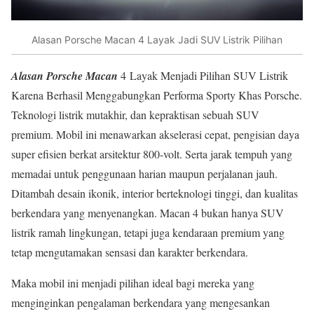
Alasan Porsche Macan 4 Layak Jadi SUV Listrik Pilihan
Alasan Porsche Macan
4 Layak Menjadi Pilihan SUV Listrik
Karena Berhasil Menggabungkan Performa Sporty Khas Porsche.
Teknologi listrik mutakhir, dan kepraktisan sebuah SUV
premium. Mobil ini menawarkan akselerasi cepat, pengisian daya
super efisien berkat arsitektur 800-volt. Serta jarak tempuh yang
memadai untuk penggunaan harian maupun perjalanan jauh.
Ditambah desain ikonik, interior berteknologi tinggi, dan kualitas
berkendara yang menyenangkan. Macan 4 bukan hanya SUV
listrik ramah lingkungan, tetapi juga kendaraan premium yang
tetap mengutamakan sensasi dan karakter berkendara.
Maka mobil ini menjadi pilihan ideal bagi mereka yang
menginginkan pengalaman berkendara yang mengesankan