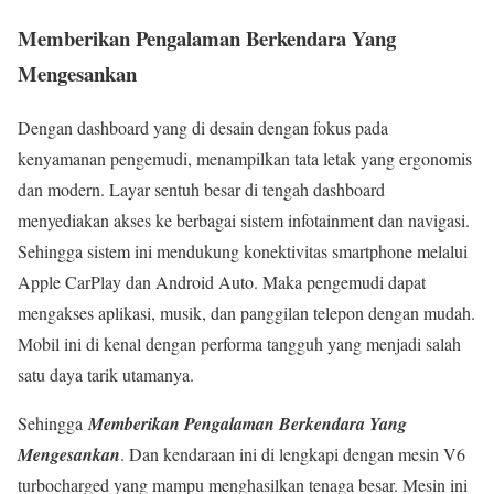
Memberikan Pengalaman Berkendara Yang
Mengesankan
Dengan dashboard yang di desain dengan fokus pada
kenyamanan pengemudi, menampilkan tata letak yang ergonomis
dan modern. Layar sentuh besar di tengah dashboard
menyediakan akses ke berbagai sistem infotainment dan navigasi.
Sehingga sistem ini mendukung konektivitas smartphone melalui
Apple CarPlay dan Android Auto. Maka pengemudi dapat
mengakses aplikasi, musik, dan panggilan telepon dengan mudah.
Mobil ini di kenal dengan performa tangguh yang menjadi salah
satu daya tarik utamanya.
Sehingga
Memberikan Pengalaman Berkendara Yang
Mengesankan
. Dan kendaraan ini di lengkapi dengan mesin V6
turbocharged yang mampu menghasilkan tenaga besar. Mesin ini