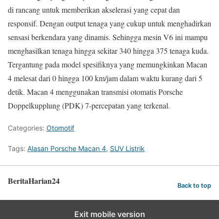
di rancang untuk memberikan akselerasi yang cepat dan
responsif. Dengan output tenaga yang cukup untuk menghadirkan
sensasi berkendara yang dinamis. Sehingga mesin V6 ini mampu
menghasilkan tenaga hingga sekitar 340 hingga 375 tenaga kuda.
Tergantung pada model spesifiknya yang memungkinkan Macan
4 melesat dari 0 hingga 100 km/jam dalam waktu kurang dari 5
detik. Macan 4 menggunakan transmisi otomatis Porsche
Doppelkupplung (PDK) 7-percepatan yang terkenal.
Categories:
Otomotif
Tags:
Alasan Porsche Macan 4
,
SUV Listrik
BeritaHarian24
Back to top
Exit mobile version