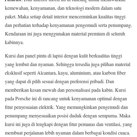
kemewahan, kenyamanan, dan teknologi modern dalam satu
paket. Maka setiap detail interior mencerminkan kualitas tinggi
dan perhatian terhadap kenyamanan pengemudi serta penumpang.
Kendaraan ini juga menggunakan material premium di seluruh
kabinnya.
Kursi dan panel pintu di lapisi dengan kulit berkualitas tinggi
yang lembut dan nyaman. Sehingga tersedia juga pilihan material
eksklusif seperti Alcantara, kayu, aluminium, atau karbon fiber
yang dapat di pilih sesuai dengan preferensi pribadi. Dan
memberikan kesan mewah dan personalisasi pada kabin. Kursi
pada Porsche ini di rancang untuk kenyamanan optimal dengan
fitur penyesuaian elektrik. Yang memungkinkan pengemudi dan
penumpang menyesuaikan posisi duduk dengan sempurna. Maka
kursi ini juga di lengkapi dengan fitur pemanas dan ventilasi, yang
membuat perjalanan lebih nyaman dalam berbagai kondisi cuaca.