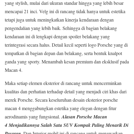
yang stylish, mulai dari ukuran standar hingga yang lebih besar
mencapai 21 inci. Velg ini di rancang tidak hanya untuk estetika
tetapi juga untuk meningkatkan kinerja kendaraan dengan
pengendalian yang lebih baik. Sehingga di bagian belakang
kendaraan ini di lengkapi dengan spoiler belakang yang
terintegrasi secara halus. Detail kecil seperti logo Porsche yang di
tempatkan di bagian depan dan belakang, serta bentuk knalpot
ganda yang sporty. Menambah kesan premium dan eksklusif pada
Macan 4.
Maka setiap elemen eksterior di rancang untuk mencerminkan
kualitas dan perhatian terhadap detail yang menjadi ciri khas dari
merek Porsche. Secara keseluruhan desain eksterior porsche
macan 4 menggabungkan estetika yang elegan dengan fitur
aerodinamis yang fungsional.
Alasan Porsche Macan
4
Menjadikannya Salah Satu SUV Kompak Paling Menarik Di
Pasaran
. Dan Interior mobil ini di rancang untuk menawarkan