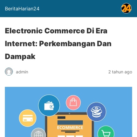
BeritaHarian24
Electronic Commerce Di Era
Internet: Perkembangan Dan
Dampak
admin
2 tahun ago