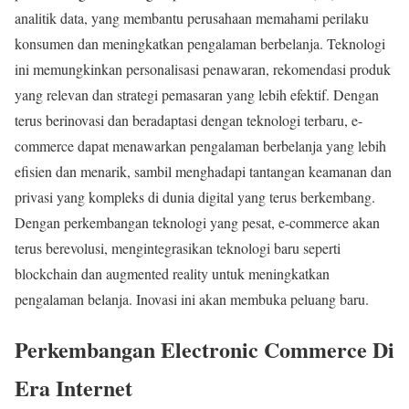
analitik data, yang membantu perusahaan memahami perilaku
konsumen dan meningkatkan pengalaman berbelanja. Teknologi
ini memungkinkan personalisasi penawaran, rekomendasi produk
yang relevan dan strategi pemasaran yang lebih efektif. Dengan
terus berinovasi dan beradaptasi dengan teknologi terbaru, e-
commerce dapat menawarkan pengalaman berbelanja yang lebih
efisien dan menarik, sambil menghadapi tantangan keamanan dan
privasi yang kompleks di dunia digital yang terus berkembang.
Dengan perkembangan teknologi yang pesat, e-commerce akan
terus berevolusi, mengintegrasikan teknologi baru seperti
blockchain dan augmented reality untuk meningkatkan
pengalaman belanja. Inovasi ini akan membuka peluang baru.
Perkembangan Electronic Commerce Di
Era Internet