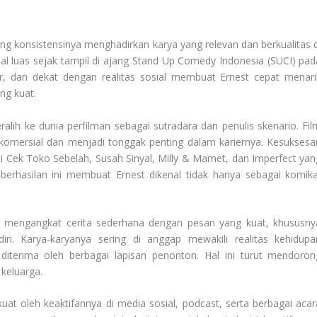
ing konsistensinya menghadirkan karya yang relevan dan berkualitas d
nal luas sejak tampil di ajang Stand Up Comedy Indonesia (SUCI) pad
r, dan dekat dengan realitas sosial membuat Ernest cepat menari
ng kuat.
alih ke dunia perfilman sebagai sutradara dan penulis skenario. Fil
 komersial dan menjadi tonggak penting dalam kariernya. Kesuksesa
erti Cek Toko Sebelah, Susah Sinyal, Milly & Mamet, dan Imperfect yan
eberhasilan ini membuat Ernest dikenal tidak hanya sebagai komika
a mengangkat cerita sederhana dengan pesan yang kuat, khususny
iri. Karya-karyanya sering di anggap mewakili realitas kehidupa
iterima oleh berbagai lapisan penonton. Hal ini turut mendoron
 keluarga.
rkuat oleh keaktifannya di media sosial, podcast, serta berbagai acar