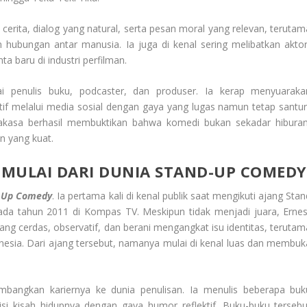
n cerita, dialog yang natural, serta pesan moral yang relevan, terutam
an hubungan antar manusia. Ia juga di kenal sering melibatkan aktor
a baru di industri perfilman.
gai penulis buku, podcaster, dan produser. Ia kerap menyuaraka
atif melalui media sosial dengan gaya yang lugas namun tetap santun
rakasa berhasil membuktikan bahwa komedi bukan sekadar hiburan
n yang kuat.
I MULAI DARI DUNIA STAND-UP COMEDY
d-Up Comedy
. Ia pertama kali di kenal publik saat mengikuti ajang Sta
a tahun 2011 di Kompas TV. Meskipun tidak menjadi juara, Ernes
ang cerdas, observatif, dan berani mengangkat isu identitas, terutam
esia. Dari ajang tersebut, namanya mulai di kenal luas dan membuk
mbangkan kariernya ke dunia penulisan. Ia menulis beberapa buk
isi kisah hidupnya dengan gaya humor reflektif. Buku-buku tersebu