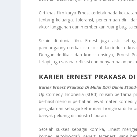
Ciri khas film karya Ernest terletak pada kekuata
tentang keluarga, toleransi, penerimaan diri, d
aktor langganan dan memberikan ruang bagi talent
Selain di dunia film, Ernest juga aktif seba
pandangannya terkait isu sosial dan industri kre
Dengan dedikasi dan konsistensinya, Ernest P
tetapi juga sarana refleksi dan penyampaian pesa
KARIER ERNEST PRAKASA D
Karier Ernest Prakasa Di Mulai Dari Dunia Stan
Up Comedy Indonesia (SUCI) musim pertama pad
berhasil mencuri perhatian lewat materi komedi y
pengalaman sebagai keturunan Tionghoa di Indon
banyak peluang di industri hiburan.
Setelah sukses sebagai komika, Ernest menge
komedi autobiografi, seperti Ngenest, yang ber