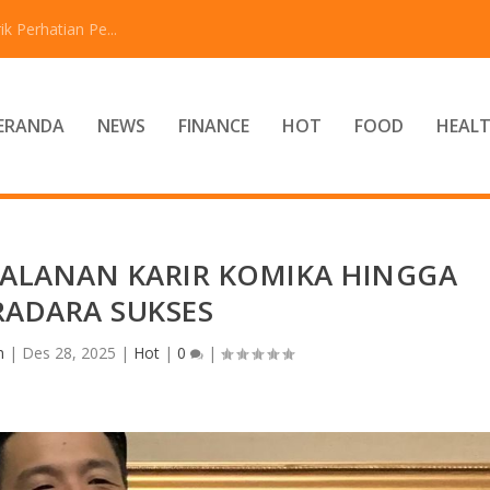
 Perhatian Pe...
ERANDA
NEWS
FINANCE
HOT
FOOD
HEAL
JALANAN KARIR KOMIKA HINGGA
RADARA SUKSES
n
|
Des 28, 2025
|
Hot
|
0
|