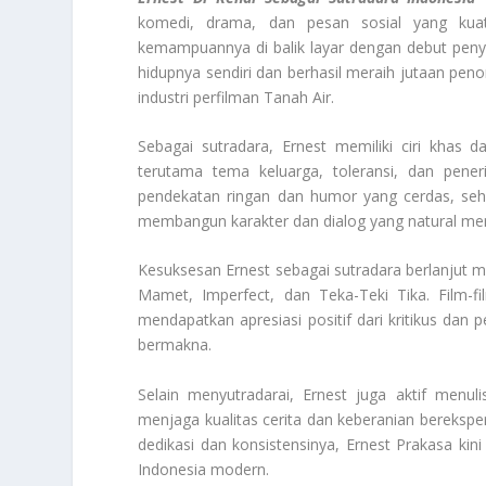
komedi, drama, dan pesan sosial yang kuat
kemampuannya di balik layar dengan debut penyutr
hidupnya sendiri dan berhasil meraih jutaan pe
industri perfilman Tanah Air.
Sebagai sutradara, Ernest memiliki ciri khas 
terutama tema keluarga, toleransi, dan pene
pendekatan ringan dan humor yang cerdas, seh
membangun karakter dan dialog yang natural men
Kesuksesan Ernest sebagai sutradara berlanjut mel
Mamet, Imperfect, dan Teka-Teki Tika. Film-fi
mendapatkan apresiasi positif dari kritikus da
bermakna.
Selain menyutradarai, Ernest juga aktif menul
menjaga kualitas cerita dan keberanian bereksp
dedikasi dan konsistensinya, Ernest Prakasa kini
Indonesia modern.