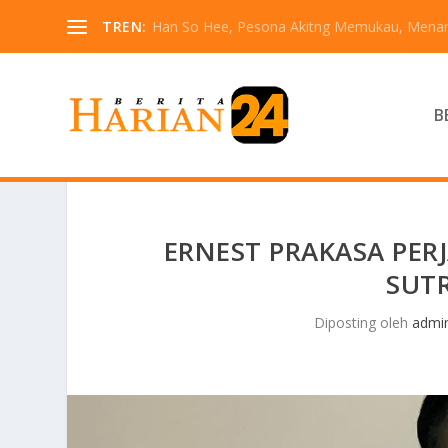
TREN:
Han So Hee, Pesona Akitng Memukau, Menarik
B
ERNEST PRAKASA PER
SUT
Diposting oleh
admi