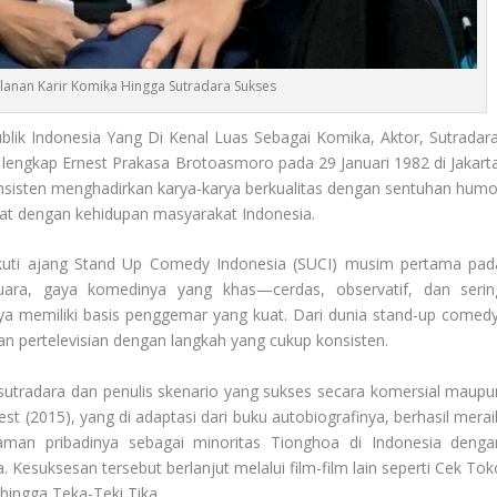
alanan Karir Komika Hingga Sutradara Sukses
ik Indonesia Yang Di Kenal Luas Sebagai Komika, Aktor, Sutradara
 lengkap Ernest Prakasa Brotoasmoro pada 29 Januari 1982 di Jakarta
konsisten menghadirkan karya-karya berkualitas dengan sentuhan humo
dekat dengan kehidupan masyarakat Indonesia.
ikuti ajang Stand Up Comedy Indonesia (SUCI) musim pertama pad
uara, gaya komedinya yang khas—cerdas, observatif, dan serin
 memiliki basis penggemar yang kuat. Dari dunia stand-up comedy
n pertelevisian dengan langkah yang cukup konsisten.
 sutradara dan penulis skenario yang sukses secara komersial maupu
st (2015), yang di adaptasi dari buku autobiografinya, berhasil merai
aman pribadinya sebagai minoritas Tionghoa di Indonesia denga
esuksesan tersebut berlanjut melalui film-film lain seperti Cek Tok
 hingga Teka-Teki Tika.