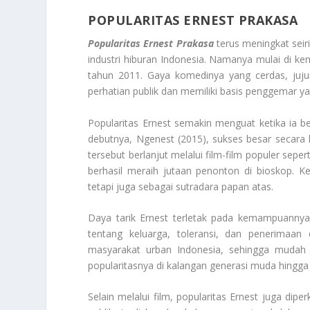
POPULARITAS ERNEST PRAKASA
Popularitas Ernest Prakasa
terus meningkat seir
industri hiburan Indonesia. Namanya mulai di ke
tahun 2011. Gaya komedinya yang cerdas, juju
perhatian publik dan memiliki basis penggemar ya
Popularitas Ernest semakin menguat ketika ia ber
debutnya, Ngenest (2015), sukses besar secara
tersebut berlanjut melalui film-film populer sep
berhasil meraih jutaan penonton di bioskop. K
tetapi juga sebagai sutradara papan atas.
Daya tarik Ernest terletak pada kemampuanny
tentang keluarga, toleransi, dan penerimaan d
masyarakat urban Indonesia, sehingga mudah d
popularitasnya di kalangan generasi muda hingga
Selain melalui film, popularitas Ernest juga dipe