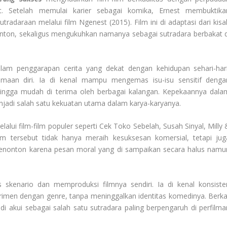
. Setelah memulai karier sebagai komika, Ernest membuktika
adaraan melalui film Ngenest (2015). Film ini di adaptasi dari kisa
nonton, sekaligus mengukuhkan namanya sebagai sutradara berbakat d
dalam penggarapan cerita yang dekat dengan kehidupan sehari-hari
rimaan diri. Ia di kenal mampu mengemas isu-isu sensitif denga
ingga mudah di terima oleh berbagai kalangan. Kepekaannya dala
jadi salah satu kekuatan utama dalam karya-karyanya.
alui film-film populer seperti Cek Toko Sebelah, Susah Sinyal, Milly 
lm tersebut tidak hanya meraih kesuksesan komersial, tetapi jug
n penonton karena pesan moral yang di sampaikan secara halus namu
is skenario dan memproduksi filmnya sendiri. Ia di kenal konsiste
erimen dengan genre, tanpa meninggalkan identitas komedinya. Berka
 di akui sebagai salah satu sutradara paling berpengaruh di perfilma