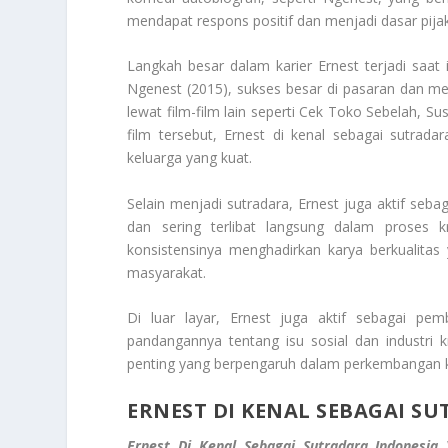
mendapat respons positif dan menjadi dasar pija
Langkah besar dalam karier Ernest terjadi saat i
Ngenest (2015), sukses besar di pasaran dan menj
lewat film-film lain seperti Cek Toko Sebelah, Su
film tersebut, Ernest di kenal sebagai sutr
keluarga yang kuat.
Selain menjadi sutradara, Ernest juga aktif seba
dan sering terlibat langsung dalam proses k
konsistensinya menghadirkan karya berkualitas
masyarakat.
Di luar layar, Ernest juga aktif sebagai pe
pandangannya tentang isu sosial dan industri kr
penting yang berpengaruh dalam perkembangan k
ERNEST DI KENAL SEBAGAI S
Ernest Di Kenal Sebagai Sutradara Indonesia