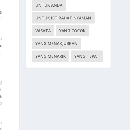
UNTUK ANDA
a
UNTUK ISTIRAHAT NYAMAN
-
WISATA
YANG COCOK
n
YANG MENAKJUBKAN
.
,
YANG MENARIK
YANG TEPAT
nd
t
a
a
u
t