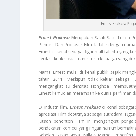
Ernest Prakasa Perj
Ernest Prakasa
Merupakan Salah Satu Tokoh Publ
Penulis, Dan Produser Film. Ia lahir dengan nama
Ernest di kenal sebagai figur multitalenta yang 
cerdas, kritik sosial, dan isu-isu keluarga yang 
Nama Ernest mulai di kenal publik sejak meng
tahun 2011. Meskipun tidak keluar sebagai j
mengangkat isu identitas Tionghoa—membuatnya
Ernest kemudian merambah ke dunia perfilman da
Di industri film,
Ernest Prakasa
di kenal sebagai
apresiasi. Film debutnya sebagai sutradara, Ngene
jutaan penonton. Film ini mengangkat pengal
pendekatan komedi yang ringan namun bermakna. K
Sebelah, Susah Sinyal, Milly & Mamet, Imperfect,