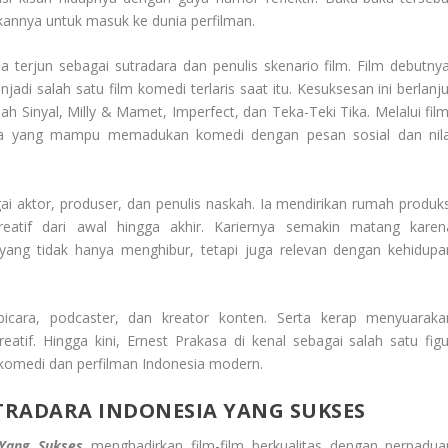
kannya untuk masuk ke dunia perfilman.
a terjun sebagai sutradara dan penulis skenario film. Film debutnya
adi salah satu film komedi terlaris saat itu. Kesuksesan ini berlanju
sah Sinyal, Milly & Mamet, Imperfect, dan Teka-Teki Tika. Melalui film
adara yang mampu memadukan komedi dengan pesan sosial dan nila
gai aktor, produser, dan penulis naskah. Ia mendirikan rumah produks
reatif dari awal hingga akhir. Kariernya semakin matang karen
 yang tidak hanya menghibur, tetapi juga relevan dengan kehidupa
mbicara, podcaster, dan kreator konten. Serta kerap menyuaraka
eatif. Hingga kini, Ernest Prakasa di kenal sebagai salah satu figu
omedi dan perfilman Indonesia modern.
UTRADARA INDONESIA YANG SUKSES
 Yang Sukses
menghadirkan film-film berkualitas dengan perpadua