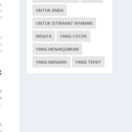
.
UNTUK ANDA
n
n
UNTUK ISTIRAHAT NYAMAN
WISATA
YANG COCOK
n
n
YANG MENAKJUBKAN
h
YANG MENARIK
YANG TEPAT
K
a
a
,
A
a