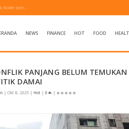
k Boleh Sem...
ERANDA
NEWS
FINANCE
HOT
FOOD
HEAL
ONFLIK PANJANG BELUM TEMUKAN
TITIK DAMAI
in
|
Okt 8, 2025
|
Hot
|
0
|