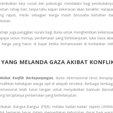
imbulkan luka sosial dan psikologis mendalam bagi penduduknya
tian setiap hari, tanpa tahu kapan kekerasan akan berakhir. Harapa
ang rapuh, meski sebagian warga masih berusaha bertahan da
ntuhan.
tetapi juga panggilan nurani bagi dunia untuk menghentikan kekerasa
paya serius menuju perdamaian yang berkelanjutan, luka Gaza aka
 harga yang harus di bayar ketika kemanusiaan di korbankan ole
 YANG MELANDA GAZA AKIBAT KONFLI
kibat Konflik Berkepanjangan
, dunia internasional terus berupay
lihkan kehidupan warga sipil di wilayah tersebut. Berbagai lembag
ernasional telah turun tangan untuk menyalurkan bantuan darurat
ng terciptanya perdamaian yang berkelanjutan.
rserikatan Bangsa-Bangsa (PBB) melalui badan-badan seperti UNRW
RWA berperan besar dalam menyediakan kebutuhan dasar bagi warg