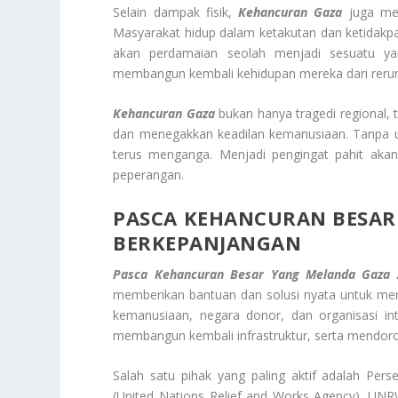
Selain dampak fisik,
Kehancuran Gaza
juga men
Masyarakat hidup dalam ketakutan dan ketidakpas
akan perdamaian seolah menjadi sesuatu y
membangun kembali kehidupan mereka dari reru
Kehancuran Gaza
bukan hanya tragedi regional, 
dan menegakkan keadilan kemanusiaan. Tanpa u
terus menganga. Menjadi pengingat pahit akan
peperangan.
PASCA KEHANCURAN BESAR
BERKEPANJANGAN
Pasca Kehancuran Besar Yang Melanda Gaza A
memberikan bantuan dan solusi nyata untuk memu
kemanusiaan, negara donor, dan organisasi int
membangun kembali infrastruktur, serta mendoro
Salah satu pihak yang paling aktif adalah Pe
(United Nations Relief and Works Agency). UN