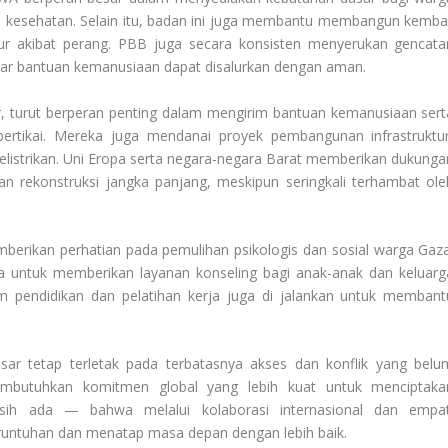
n kesehatan. Selain itu, badan ini juga membantu membangun kembal
ur akibat perang. PBB juga secara konsisten menyerukan gencata
agar bantuan kemanusiaan dapat disalurkan dengan aman.
ir, turut berperan penting dalam mengirim bantuan kemanusiaan sert
bertikai. Mereka juga mendanai proyek pembangunan infrastruktur
 kelistrikan. Uni Eropa serta negara-negara Barat memberikan dukunga
an rekonstruksi jangka panjang, meskipun seringkali terhambat ole
emberikan perhatian pada pemulihan psikologis dan sosial warga Gaza
a untuk memberikan layanan konseling bagi anak-anak dan keluarg
 pendidikan dan pelatihan kerja juga di jalankan untuk membant
sar tetap terletak pada terbatasnya akses dan konflik yang belu
mbutuhkan komitmen global yang lebih kuat untuk menciptaka
sih ada — bahwa melalui kolaborasi internasional dan empat
eruntuhan dan menatap masa depan dengan lebih baik.