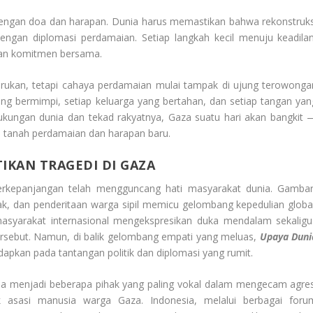
engan doa dan harapan. Dunia harus memastikan bahwa rekonstruks
engan diplomasi perdamaian. Setiap langkah kecil menuju keadilan
gan komitmen bersama.
rukan, tetapi cahaya perdamaian mulai tampak di ujung terowonga
ang bermimpi, setiap keluarga yang bertahan, dan setiap tangan yan
ungan dunia dan tekad rakyatnya, Gaza suatu hari akan bangkit 
i tanah perdamaian dan harapan baru.
KAN TRAGEDI DI GAZA
berkepanjangan telah mengguncang hati masyarakat dunia. Gambar
k, dan penderitaan warga sipil memicu gelombang kepedulian global
asyarakat internasional mengekspresikan duka mendalam sekaligu
ersebut. Namun, di balik gelombang empati yang meluas,
Upaya Duni
apkan pada tantangan politik dan diplomasi yang rumit.
sia menjadi beberapa pihak yang paling vokal dalam mengecam agres
asasi manusia warga Gaza. Indonesia, melalui berbagai foru