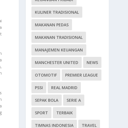
KULINER TRADISIONAL
i
MAKANAN PEDAS
a
t
MAKANAN TRADISIONAL
MANAJEMEN KEUANGAN
n
a
MANCHESTER UNITED
NEWS
,
eh
OTOMOTIF
PREMIER LEAGUE
PSSI
REAL MADRID
s
n
SEPAK BOLA
SERIE A
a
g
SPORT
TERBAIK
TIMNAS INDONESIA
TRAVEL