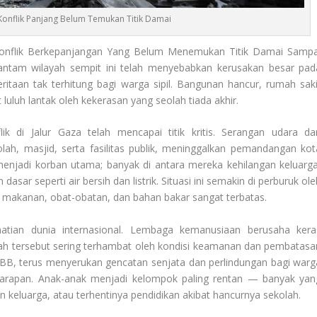
Konflik Panjang Belum Temukan Titik Damai
Konflik Berkepanjangan Yang Belum Menemukan Titik Damai Sampa
antam wilayah sempit ini telah menyebabkan kerusakan besar pad
eritaan tak terhitung bagi warga sipil. Bangunan hancur, rumah saki
luluh lantak oleh kekerasan yang seolah tiada akhir.
ik di Jalur Gaza telah mencapai titik kritis. Serangan udara da
h, masjid, serta fasilitas publik, meninggalkan pemandangan kot
menjadi korban utama; banyak di antara mereka kehilangan keluarga
sar seperti air bersih dan listrik. Situasi ini semakin di perburuk ol
akanan, obat-obatan, dan bahan bakar sangat terbatas.
hatian dunia internasional. Lembaga kemanusiaan berusaha kera
yah tersebut sering terhambat oleh kondisi keamanan dan pembatasa
 PBB, terus menyerukan gencatan senjata dan perlindungan bagi warg
 harapan. Anak-anak menjadi kelompok paling rentan — banyak yan
 keluarga, atau terhentinya pendidikan akibat hancurnya sekolah.