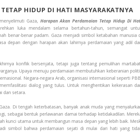
TETAP HIDUP DI HATI MASYARAKATNYA
 menyelimuti Gaza,
Harapan Akan Perdamaian Tetap Hidup Di Hat
rehkan luka mendalam selama bertahun-tahun, semangat untu
nah benar-benar padam. Gaza menjadi simbol ketabahan manusia d
asa depan dengan harapan akan lahirnya perdamaian yang adil da
irnya konflik bersenjata, tetapi juga tentang pemulihan martabat
n warganya. Upaya menuju perdamaian membutuhkan keberanian politi
ternasional. Negara-negara Arab, organisasi internasional seperti PBB
emfasilitasi dialog yang tulus. Untuk menghentikan kekerasan da
i dan setara.
 Gaza. Di tengah keterbatasan, banyak anak muda yang menyalurka
ogi, sebagai bentuk perlawanan damai terhadap ketidakadilan. Merek
ah kunci utama untuk membangun masa depan yang lebih baik. Mesk
i simbol bahwa perdamaian sejati di mulai dari hati yang tida