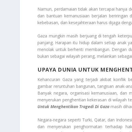
Namun, perdamaian tidak akan tercapai hanya d
dan bantuan kemanusiaan berjalan beriringan d
kebebasan, dan kesejahteraan harus dijaga den
Gaza mungkin masih berjuang di tengah keterpu
panjang. Harapan itu hidup dalam setiap anak y
menolak untuk berhenti membangun. Dengan duk
bukan sebagai wilayah perang, melainkan sebaga
UPAYA DUNIA UNTUK MENGHENTI
Kehancuran Gaza yang terjadi akibat konflik 
gambar reruntuhan bangunan, tangisan anak-ana
Banyak negara, organisasi kemanusiaan, dan m
menyerukan penghentian kekerasan di wilayah t
Untuk Menghentikan Tragedi Di Gaza
masih dihad
Negara-negara seperti Turki, Qatar, dan Indone
dan menyerukan penghormatan terhadap hak 