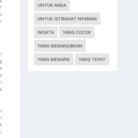
UNTUK ANDA
r
p
UNTUK ISTIRAHAT NYAMAN
r
WISATA
YANG COCOK
YANG MENAKJUBKAN
n
YANG MENARIK
YANG TEPAT
g
a
a
n
l
u
n
k
u