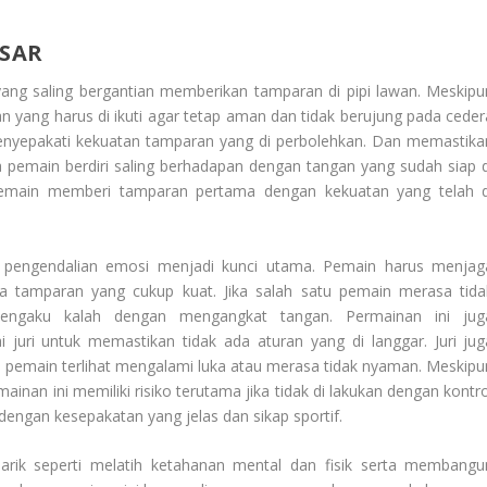
SAR
ng saling bergantian memberikan tamparan di pipi lawan. Meskipu
n yang harus di ikuti agar tetap aman dan tidak berujung pada ceder
enyepakati kekuatan tamparan yang di perbolehkan. Dan memastika
a pemain berdiri saling berhadapan dengan tangan yang sudah siap d
u pemain memberi tamparan pertama dengan kekuatan yang telah d
pengendalian emosi menjadi kunci utama. Pemain harus menjag
a tamparan yang cukup kuat. Jika salah satu pemain merasa tida
ngaku kalah dengan mengangkat tangan. Permainan ini jug
uri untuk memastikan tidak ada aturan yang di langgar. Juri jug
u pemain terlihat mengalami luka atau merasa tidak nyaman. Meskipu
inan ini memiliki risiko terutama jika tidak di lakukan dengan kontro
 dengan kesepakatan yang jelas dan sikap sportif.
narik seperti melatih ketahanan mental dan fisik serta membangu