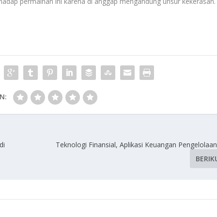
rhadap permainan ini karena di anggap mengandung unsur kekerasan.
N:
di
Teknologi Finansial, Aplikasi Keuangan Pengelolaa
BERIK