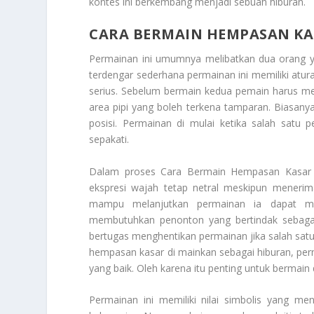
kontes ini berkembang menjadi sebuah hiburan.
CARA BERMAIN HEMPASAN KA
Permainan ini umumnya melibatkan dua orang ya
terdengar sederhana permainan ini memiliki atura
serius. Sebelum bermain kedua pemain harus m
area pipi yang boleh terkena tamparan. Biasany
posisi. Permainan di mulai ketika salah sat
sepakati.
Dalam proses
Cara Bermain Hempasan Kasar
ekspresi wajah tetap netral meskipun menerim
mampu melanjutkan permainan ia dapat me
membutuhkan penonton yang bertindak sebagai j
bertugas menghentikan permainan jika salah sat
hempasan kasar di mainkan sebagai hiburan, perma
yang baik. Oleh karena itu penting untuk bermain
Permainan ini memiliki nilai simbolis yang me