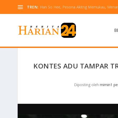
TREN:
Han So Hee, Pesona Akitng Memukau, Menarik
B
KONTES ADU TAMPAR TR
Diposting oleh
mimin1 pe