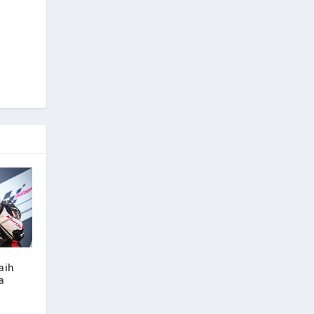
aih
a