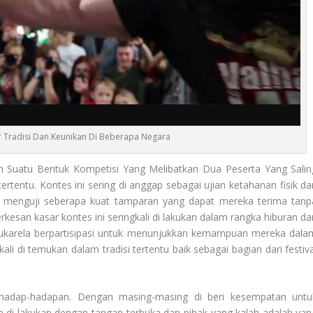
 Tradisi Dan Keunikan Di Beberapa Negara
 Suatu Bentuk Kompetisi Yang Melibatkan Dua Peserta Yang Salin
entu. Kontes ini sering di anggap sebagai ujian ketahanan fisik da
k menguji seberapa kuat tamparan yang dapat mereka terima tanp
kesan kasar kontes ini seringkali di lakukan dalam rangka hiburan da
sukarela berpartisipasi untuk menunjukkan kemampuan mereka dala
li di temukan dalam tradisi tertentu baik sebagai bagian dari festiva
erhadap-hadapan. Dengan masing-masing di beri kesempatan untu
i lakukan dengan tangan terbuka dan pihak yang kalah adalah yan