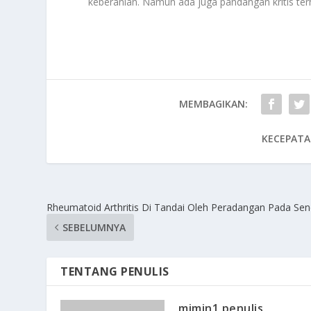
keberanian. Namun ada juga pandangan kritis te
MEMBAGIKAN:
KECEPATA
Rheumatoid Arthritis Di Tandai Oleh Peradangan Pada Sen
SEBELUMNYA
TENTANG PENULIS
mimin1 penulis