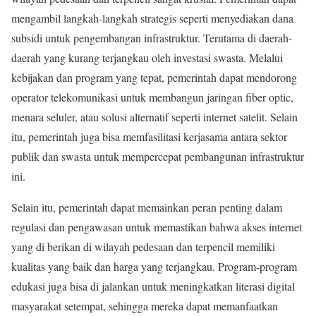
mengambil langkah-langkah strategis seperti menyediakan dana
subsidi untuk pengembangan infrastruktur. Terutama di daerah-
daerah yang kurang terjangkau oleh investasi swasta. Melalui
kebijakan dan program yang tepat, pemerintah dapat mendorong
operator telekomunikasi untuk membangun jaringan fiber optic,
menara seluler, atau solusi alternatif seperti internet satelit. Selain
itu, pemerintah juga bisa memfasilitasi kerjasama antara sektor
publik dan swasta untuk mempercepat pembangunan infrastruktur
ini.
Selain itu, pemerintah dapat memainkan peran penting dalam
regulasi dan pengawasan untuk memastikan bahwa akses internet
yang di berikan di wilayah pedesaan dan terpencil memiliki
kualitas yang baik dan harga yang terjangkau. Program-program
edukasi juga bisa di jalankan untuk meningkatkan literasi digital
masyarakat setempat, sehingga mereka dapat memanfaatkan