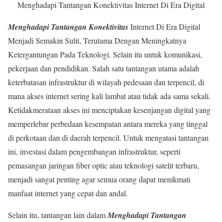
Menghadapi Tantangan Konektivitas Internet Di Era Digital
Menghadapi Tantangan Konektivitas
Internet Di Era Digital
Menjadi Semakin Sulit, Terutama Dengan Meningkatnya
Ketergantungan Pada Teknologi. Selain itu untuk komunikasi,
pekerjaan dan pendidikan. Salah satu tantangan utama adalah
keterbatasan infrastruktur di wilayah pedesaan dan terpencil, di
mana akses internet sering kali lambat atau tidak ada sama sekali.
Ketidakmerataan akses ini menciptakan kesenjangan digital yang
memperlebar perbedaan kesempatan antara mereka yang tinggal
di perkotaan dan di daerah terpencil. Untuk mengatasi tantangan
ini, investasi dalam pengembangan infrastruktur, seperti
pemasangan jaringan fiber optic atau teknologi satelit terbaru,
menjadi sangat penting agar semua orang dapat menikmati
manfaat internet yang cepat dan andal.
Selain itu, tantangan lain dalam
Menghadapi Tantangan