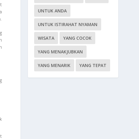
t
UNTUK ANDA
a
.
UNTUK ISTIRAHAT NYAMAN
g
WISATA
YANG COCOK
n
n
YANG MENAKJUBKAN
YANG MENARIK
YANG TEPAT
g
k
t