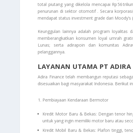
total piutang yang dikelola mencapai Rp 56 trili
penurunan di sektor otomotif . Secara korporasi
mendapat status investment grade dari Moody’s (B
Keunggulan lainnya adalah program loyalitas 
memberangkatkan konsumen loyal umrah gratis 
Lunas; serta adirapoin dan komunitas Adi
pelanggannya.
LAYANAN UTAMA PT ADIRA
Adira Finance telah membangun reputasi sebag
disesuaikan bagi masyarakat Indonesia. Berikut 
Pembiayaan Kendaraan Bermotor
Kredit Motor Baru & Bekas: Dengan tenor hi
untuk yang ingin memiliki motor baru atau seco
Kredit Mobil Baru & Bekas: Plafon tinggi, ten