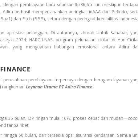
un, dengan pembiayaan baru sebesar Rp 36,6 triliun meskipun terdapa
, Adira berhasil mempertahankan peringkat idAAA dari Pefindo, sert
aa1) dan Fitch (BBB), setara dengan peringkat kredibilitas Indonesia
dan apresiasi pelanggan. Di antaranya, Umrah Untuk Sahabat, yan
sejak 2024; HARCILNAS, program pelunasan cicilan di Hari Cicila
rawan, yang menguatkan hubungan emosional antara Adira da
 FINANCE
ai perusahaan pembiayaan terpercaya dengan beragam layanan yan
ini rangkuman
Layanan Utama PT Adira Finance
:
ngga 36 bulan, DP ringan mulai 10%, proses cepat dan mudah—coco
nd tanpa ribet.
or hingga 60 bulan, dan tersedia opsi asuransi kendaraan. Semua uni