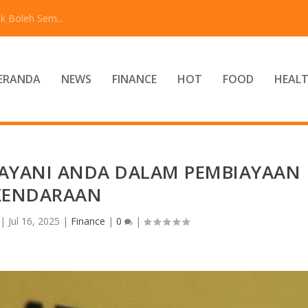
k Boleh Sem...
ERANDA
NEWS
FINANCE
HOT
FOOD
HEAL
LAYANI ANDA DALAM PEMBIAYAAN
KENDARAAN
|
Jul 16, 2025
|
Finance
|
0
|