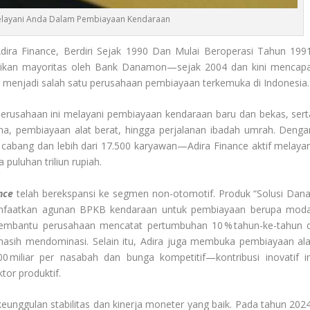
Melayani Anda Dalam Pembiayaan Kendaraan
ira Finance, Berdiri Sejak 1990 Dan Mulai Beroperasi Tahun 1991
ilikan mayoritas oleh Bank Danamon—sejak 2004 dan kini mencapa
menjadi salah satu perusahaan pembiayaan terkemuka di Indonesia.
erusahaan ini melayani pembiayaan kendaraan baru dan bekas, sert
una, pembiayaan alat berat, hingga perjalanan ibadah umrah. Denga
 cabang dan lebih dari 17.500 karyawan—Adira Finance aktif melayan
uluhan triliun rupiah.
nce
telah berekspansi ke segmen non-otomotif. Produk “Solusi Dana
nfaatkan agunan BPKB kendaraan untuk pembiayaan berupa moda
i membantu perusahaan mencatat pertumbuhan 10 % tahun-ke-tahun d
asih mendominasi. Selain itu, Adira juga membuka pembiayaan ala
 miliar per nasabah dan bunga kompetitif—kontribusi inovatif in
tor produktif.
unggulan stabilitas dan kinerja moneter yang baik. Pada tahun 2024