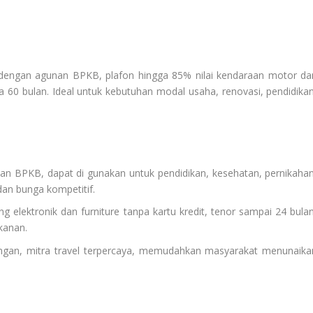
dengan agunan BPKB, plafon hingga 85% nilai kendaraan motor da
gga 60 bulan. Ideal untuk kebutuhan modal usaha, renovasi, pendidikan
nan BPKB, dapat di gunakan untuk pendidikan, kesehatan, pernikahan
an bunga kompetitif.
ng elektronik dan furniture tanpa kartu kredit, tenor sampai 24 bulan
kanan.
ringan, mitra travel terpercaya, memudahkan masyarakat menunaika