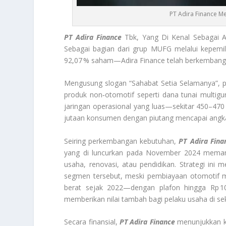
PT Adira Finance 
PT Adira Finance
Tbk, Yang Di Kenal Sebagai Ad
Sebagai bagian dari grup MUFG melalui kepem
92,07 % saham—Adira Finance telah berkembang 
Mengusung slogan “Sahabat Setia Selamanya”, p
produk non‑otomotif seperti dana tunai multig
jaringan operasional yang luas—sekitar 450–470
jutaan konsumen dengan piutang mencapai angka p
Seiring perkembangan kebutuhan,
PT Adira Fina
yang di luncurkan pada November 2024 mema
usaha, renovasi, atau pendidikan. Strategi in
segmen tersebut, meski pembiayaan otomotif m
berat sejak 2022—dengan plafon hingga Rp 100
memberikan nilai tambah bagi pelaku usaha di sek
Secara finansial,
PT Adira Finance
menunjukkan ke