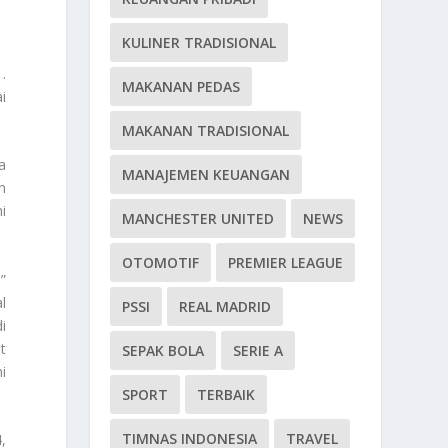
KULINER TRADISIONAL
.
MAKANAN PEDAS
i
MAKANAN TRADISIONAL
a
MANAJEMEN KEUANGAN
n
i
MANCHESTER UNITED
NEWS
OTOMOTIF
PREMIER LEAGUE
”
l
PSSI
REAL MADRID
i
t
SEPAK BOLA
SERIE A
i
SPORT
TERBAIK
TIMNAS INDONESIA
TRAVEL
,