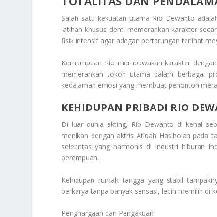
TOTALITAS DAN PENDALAM
Salah satu kekuatan utama Rio Dewanto adalah 
latihan khusus demi memerankan karakter secara
fisik intensif agar adegan pertarungan terlihat me
Kemampuan Rio membawakan karakter dengan ek
memerankan tokoh utama dalam berbagai proy
kedalaman emosi yang membuat penonton merasa
KEHIDUPAN PRIBADI RIO DE
Di luar dunia akting, Rio Dewanto di kenal se
menikah dengan aktris Atiqah Hasiholan pada ta
selebritas yang harmonis di industri hiburan I
perempuan.
Kehidupan rumah tangga yang stabil tampaknya
berkarya tanpa banyak sensasi, lebih memilih di k
Penghargaan dan Pengakuan