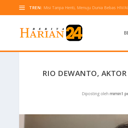
TREN:
Misi Tanpa Henti, Menuju Dunia Bebas HIV/A
B
RIO DEWANTO, AKTOR
Diposting oleh
mimin1 pe