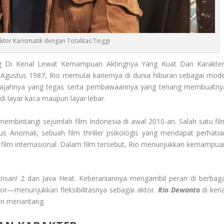
ktor Karismatik dengan Totalitas Tinggi
g Di Kenal Lewat Kemampuan Aktingnya Yang Kuat Dan Karakter
 Agustus 1987, Rio memulai kariernya di dunia hiburan sebagai mode
 Wajahnya yang tegas serta pembawaannya yang tenang membuatny
 di layar kaca maupun layar lebar.
 membintangi sejumlah film Indonesia di awal 2010-an. Salah satu fil
Anomali, sebuah film thriller psikologis yang mendapat perhatia
val film internasional. Dalam film tersebut, Rio menunjukkan kemampua
i Arisan! 2 dan Java Heat. Keberaniannya mengambil peran di berbaga
oror—menunjukkan fleksibilitasnya sebagai aktor.
Rio Dewanto
di kena
an menantang.