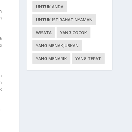
UNTUK ANDA
n
n
UNTUK ISTIRAHAT NYAMAN
WISATA
YANG COCOK
a
a
YANG MENAKJUBKAN
YANG MENARIK
YANG TEPAT
a
n
k
f