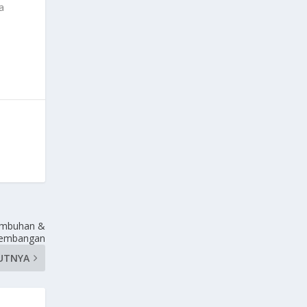
a
umbuhan &
kembangan
UTNYA