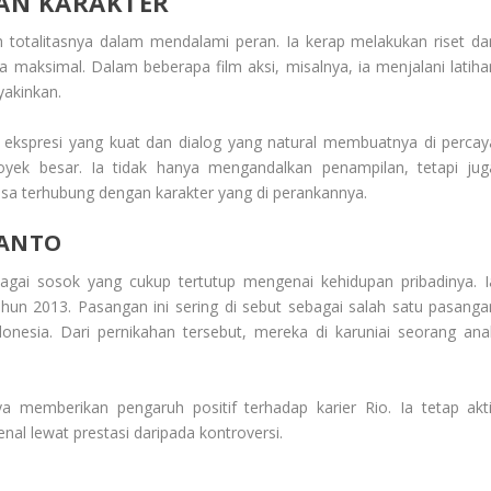
AN KARAKTER
totalitasnya dalam mendalami peran. Ia kerap melakukan riset da
 maksimal. Dalam beberapa film aksi, misalnya, ia menjalani latiha
yakinkan.
spresi yang kuat dan dialog yang natural membuatnya di percay
ek besar. Ia tidak hanya mengandalkan penampilan, tetapi jug
 terhubung dengan karakter yang di perankannya.
WANTO
bagai sosok yang cukup tertutup mengenai kehidupan pribadinya. I
hun 2013. Pasangan ini sering di sebut sebagai salah satu pasanga
ndonesia. Dari pernikahan tersebut, mereka di karuniai seorang ana
 memberikan pengaruh positif terhadap karier Rio. Ia tetap akti
enal lewat prestasi daripada kontroversi.