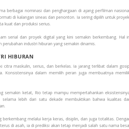
ma berbagai nominasi dan penghargaan di ajang perfilman nasional
ati di kalangan sineas dan penonton. Ia sering dipilih untuk proyek
a kuat dan produksi serius.
alam serial dan proyek digital yang kini semakin berkembang. Hal in
erubahan industri hiburan yang semakin dinamis.
TRI HIBURAN
citra maskulin, serius, dan berkelas. Ia jarang terlibat dalam gosip
nya. Konsistensinya dalam memilih peran juga membuatnya memilik
yang semakin ketat, Rio tetap mampu mempertahankan eksistensinya
l selama lebih dari satu dekade membuktikan bahwa kualitas da
an.
berkembang melalui kerja keras, disiplin, dan juga totalitas. Denga
us di asah, ia di prediksi akan tetap menjadi salah satu nama besa