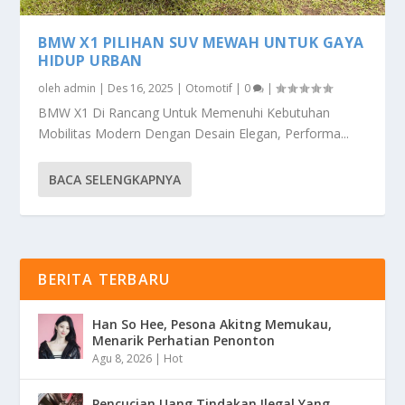
BMW X1 PILIHAN SUV MEWAH UNTUK GAYA
HIDUP URBAN
oleh
admin
|
Des 16, 2025
|
Otomotif
|
0
|
BMW X1 Di Rancang Untuk Memenuhi Kebutuhan
Mobilitas Modern Dengan Desain Elegan, Performa...
BACA SELENGKAPNYA
BERITA TERBARU
Han So Hee, Pesona Akitng Memukau,
Menarik Perhatian Penonton
Agu 8, 2026
|
Hot
Pencucian Uang Tindakan Ilegal Yang