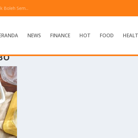
k Boleh Sem...
ERANDA
NEWS
FINANCE
HOT
FOOD
HEAL
BO