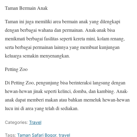
Taman Bermain Anak
Taman ini juga memiliki area bermain anak yang dilengkapi
dengan berbagai wahana dan permainan. Anak-anak bisa
menikmati berbagai fasilitas seperti kereta mini, kolam renang,
serta berbagai permainan lainnya yang membuat kunjungan
keluarga semakin menyenangkan.
Petting Zoo
Di Petting Zoo, pengunjung bisa berinteraksi langsung dengan
hewan-hewan jinak seperti kelinci, domba, dan kambing. Anak-
anak dapat memberi makan atau bahkan memeluk hewan-hewan
lucu ini di area yang telah di sediakan.
Categories:
Travel
Tags:
Taman Safari Bogor
,
travel