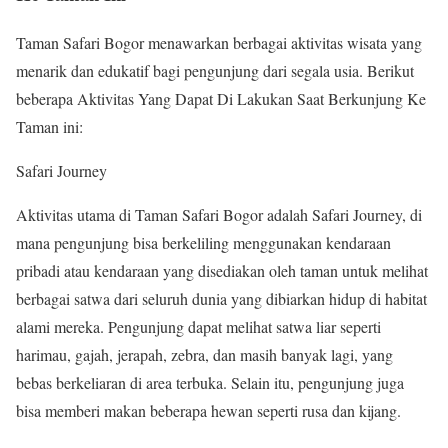
Taman Safari Bogor menawarkan berbagai aktivitas wisata yang
menarik dan edukatif bagi pengunjung dari segala usia. Berikut
beberapa
Aktivitas Yang Dapat Di Lakukan Saat Berkunjung Ke
Taman ini
:
Safari Journey
Aktivitas utama di Taman Safari Bogor adalah Safari Journey, di
mana pengunjung bisa berkeliling menggunakan kendaraan
pribadi atau kendaraan yang disediakan oleh taman untuk melihat
berbagai satwa dari seluruh dunia yang dibiarkan hidup di habitat
alami mereka. Pengunjung dapat melihat satwa liar seperti
harimau, gajah, jerapah, zebra, dan masih banyak lagi, yang
bebas berkeliaran di area terbuka. Selain itu, pengunjung juga
bisa memberi makan beberapa hewan seperti rusa dan kijang.