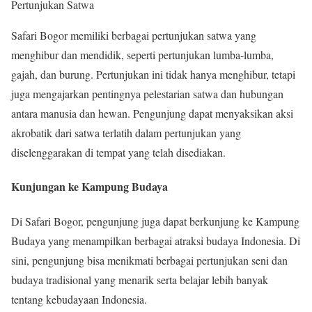
Pertunjukan Satwa
Safari Bogor memiliki berbagai pertunjukan satwa yang
menghibur dan mendidik, seperti pertunjukan lumba-lumba,
gajah, dan burung. Pertunjukan ini tidak hanya menghibur, tetapi
juga mengajarkan pentingnya pelestarian satwa dan hubungan
antara manusia dan hewan. Pengunjung dapat menyaksikan aksi
akrobatik dari satwa terlatih dalam pertunjukan yang
diselenggarakan di tempat yang telah disediakan.
Kunjungan ke Kampung Budaya
Di Safari Bogor, pengunjung juga dapat berkunjung ke Kampung
Budaya yang menampilkan berbagai atraksi budaya Indonesia. Di
sini, pengunjung bisa menikmati berbagai pertunjukan seni dan
budaya tradisional yang menarik serta belajar lebih banyak
tentang kebudayaan Indonesia.