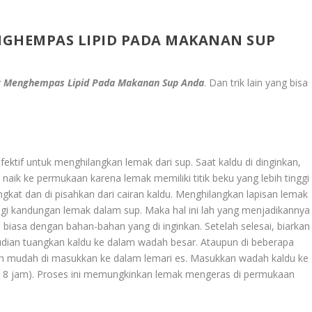
NGHEMPAS LIPID PADA MAKANAN SUP
t Menghempas Lipid Pada Makanan Sup Anda
. Dan trik lain yang bisa
tif untuk menghilangkan lemak dari sup. Saat kaldu di dinginkan,
aik ke permukaan karena lemak memiliki titik beku yang lebih tinggi
gkat dan di pisahkan dari cairan kaldu. Menghilangkan lapisan lemak
gi kandungan lemak dalam sup. Maka hal ini lah yang menjadikannya
i biasa dengan bahan-bahan yang di inginkan. Setelah selesai, biarkan
udian tuangkan kaldu ke dalam wadah besar. Ataupun di beberapa
ebih mudah di masukkan ke dalam lemari es. Masukkan wadah kaldu ke
l 8 jam). Proses ini memungkinkan lemak mengeras di permukaan