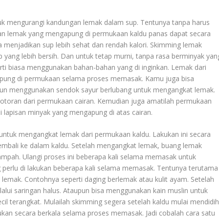
 untuk mengurangi kandungan lemak dalam sup. Tentunya tanpa harus
kan lemak yang mengapung di permukaan kaldu panas dapat secara
 menjadikan sup lebih sehat dan rendah kalori. Skimming lemak
ang lebih bersih. Dan untuk tetap murni, tanpa rasa berminyak yan
rti biasa menggunakan bahan-bahan yang di inginkan. Lemak dari
gapung di permukaan selama proses memasak. Kamu juga bisa
pun menggunakan sendok sayur berlubang untuk mengangkat lemak.
 kotoran dari permukaan cairan. Kemudian juga amatilah permukaan
i lapisan minyak yang mengapung di atas cairan.
untuk mengangkat lemak dari permukaan kaldu. Lakukan ini secara
mbali ke dalam kaldu. Setelah mengangkat lemak, buang lemak
ampah. Ulangi proses ini beberapa kali selama memasak untuk
perlu di lakukan beberapa kali selama memasak. Tentunya terutama
lemak. Contohnya seperti daging berlemak atau kulit ayam. Setelah
alui saringan halus. Ataupun bisa menggunakan kain muslin untuk
il terangkat. Mulailah skimming segera setelah kaldu mulai mendidih
an secara berkala selama proses memasak. Jadi cobalah cara satu