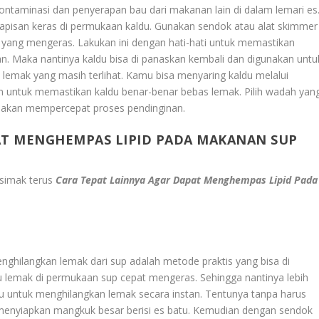
ntaminasi dan penyerapan bau dari makanan lain di dalam lemari es
i lapisan keras di permukaan kaldu. Gunakan sendok atau alat skimmer
ang mengeras. Lakukan ini dengan hati-hati untuk memastikan
an. Maka nantinya kaldu bisa di panaskan kembali dan digunakan untu
 lemak yang masih terlihat. Kamu bisa menyaring kaldu melalui
n untuk memastikan kaldu benar-benar bebas lemak. Pilih wadah yan
i akan mempercepat proses pendinginan.
AT MENGHEMPAS LIPID PADA MAKANAN SUP
 simak terus
Cara Tepat Lainnya Agar Dapat Menghempas Lipid Pada
hilangkan lemak dari sup adalah metode praktis yang bisa di
 lemak di permukaan sup cepat mengeras. Sehingga nantinya lebih
 untuk menghilangkan lemak secara instan. Tentunya tanpa harus
enyiapkan mangkuk besar berisi es batu. Kemudian dengan sendok