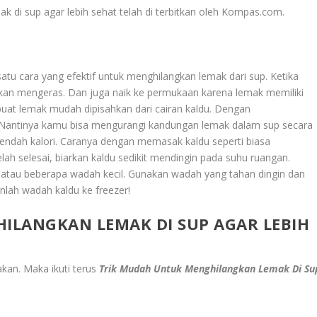
k di sup agar lebih sehat telah di terbitkan oleh Kompas.com.
satu cara yang efektif untuk menghilangkan lemak dari sup. Ketika
akan mengeras. Dan juga naik ke permukaan karena lemak memiliki
embuat lemak mudah dipisahkan dari cairan kaldu. Dengan
 Nantinya kamu bisa mengurangi kandungan lemak dalam sup secara
 rendah kalori. Caranya dengan memasak kaldu seperti biasa
ah selesai, biarkan kaldu sedikit mendingin pada suhu ruangan.
tau beberapa wadah kecil. Gunakan wadah yang tahan dingin dan
lah wadah kaldu ke freezer!
ILANGKAN LEMAK DI SUP AGAR LEBIH
akan. Maka ikuti terus
Trik Mudah Untuk Menghilangkan Lemak Di Su