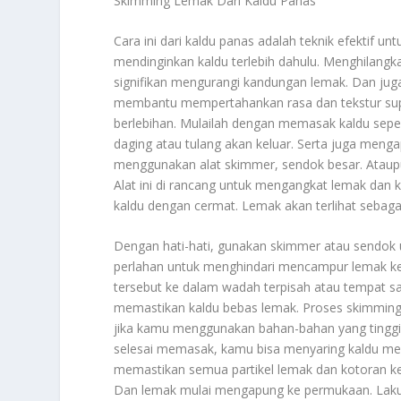
Skimming Lemak Dari Kaldu Panas
Cara ini dari kaldu panas adalah teknik efektif
mendinginkan kaldu terlebih dahulu. Menghilang
signifikan mengurangi kandungan lemak. Dan juga
membantu mempertahankan rasa dan tekstur sup y
berlebihan. Mulailah dengan memasak kaldu sepe
daging atau tulang akan keluar. Serta juga men
menggunakan alat skimmer, sendok besar. Atau
Alat ini di rancang untuk mengangkat lemak dan
kaldu dengan cermat. Lemak akan terlihat sebaga
Dengan hati-hati, gunakan skimmer atau sendok 
perlahan untuk menghindari mencampur lemak ke
tersebut ke dalam wadah terpisah atau tempat s
memastikan kaldu bebas lemak. Proses skimming 
jika kamu menggunakan bahan-bahan yang tinggi 
selesai memasak, kamu bisa menyaring kaldu mel
memastikan semua partikel lemak dan kotoran kec
Dan lemak mulai mengapung ke permukaan. Lakuk