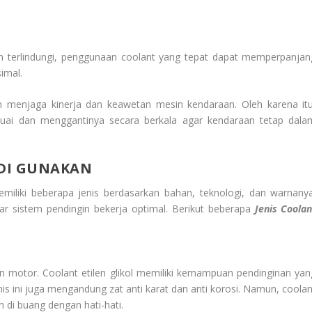
 terlindungi, penggunaan coolant yang tepat dapat memperpanjan
imal.
am menjaga kinerja dan keawetan mesin kendaraan. Oleh karena itu
suai dan menggantinya secara berkala agar kendaraan tetap dala
DI GUNAKAN
miliki beberapa jenis berdasarkan bahan, teknologi, dan warnanya
ar sistem pendingin bekerja optimal. Berikut beberapa
Jenis Coolan
an motor. Coolant etilen glikol memiliki kemampuan pendinginan yan
enis ini juga mengandung zat anti karat dan anti korosi. Namun, coolan
n di buang dengan hati-hati.