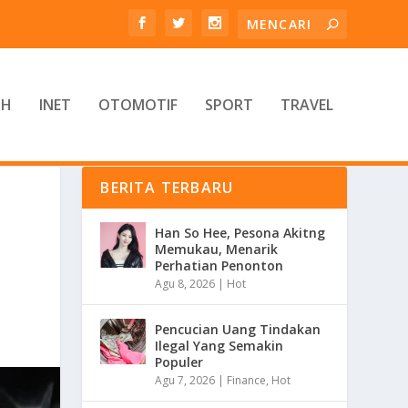
TH
INET
OTOMOTIF
SPORT
TRAVEL
BERITA TERBARU
N
Han So Hee, Pesona Akitng
Memukau, Menarik
Perhatian Penonton
Agu 8, 2026
|
Hot
Pencucian Uang Tindakan
Ilegal Yang Semakin
Populer
Agu 7, 2026
|
Finance
,
Hot