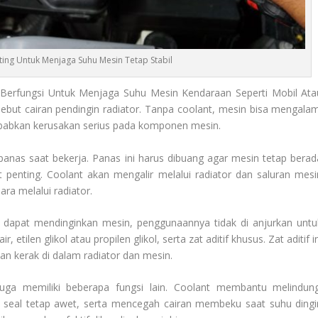
ting Untuk Menjaga Suhu Mesin Tetap Stabil
erfungsi Untuk Menjaga Suhu Mesin Kendaraan Seperti Mobil Ata
sebut cairan pendingin radiator. Tanpa coolant, mesin bisa mengalam
ebabkan kerusakan serius pada komponen mesin.
anas saat bekerja. Panas ini harus dibuang agar mesin tetap berad
t penting. Coolant akan mengalir melalui radiator dan saluran mesi
ra melalui radiator.
r dapat mendinginkan mesin, penggunaannya tidak di anjurkan untu
ilen glikol atau propilen glikol, serta zat aditif khusus. Zat aditif i
n kerak di dalam radiator dan mesin.
uga memiliki beberapa fungsi lain. Coolant membantu melindung
 seal tetap awet, serta mencegah cairan membeku saat suhu dingi