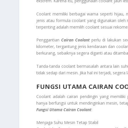
ekstrem. Karena itu, penggunaan coolant jauh leb
Coolant memiliki berbagai warna seperti hijau,
jenis atau formula coolant yang digunakan oleh
terpenting adalah memilih coolant sesuai rekome
Penggantian
Cairan Coolant
perlu di lakukan se
kilometer, tergantung jenis kendaraan dan coolan
berkurang, sebaiknya segera diganti atau ditamba
Tanda-tanda coolant bermasalah antara lain suhu
tidak sedap dari mesin. Jika hal ini terjadi, seg
FUNGSI UTAMA CAIRAN CO
Coolant adalah cairan pendingin yang memiliki
hanya berfungsi untuk mendinginkan mesin, teta
Fungsi Utama Cairan Coolant
:
Menjaga Suhu Mesin Tetap Stabil