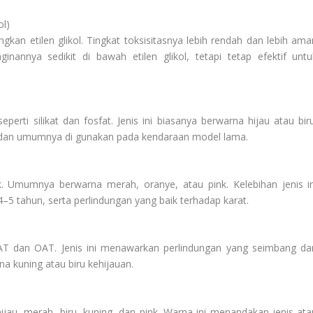
ol)
ngkan etilen glikol. Tingkat toksisitasnya lebih rendah dan lebih ama
nnya sedikit di bawah etilen glikol, tetapi tetap efektif untu
erti silikat dan fosfat. Jenis ini biasanya berwarna hijau atau biru
n, dan umumnya di gunakan pada kendaraan model lama.
 Umumnya berwarna merah, oranye, atau pink. Kelebihan jenis in
–5 tahun, serta perlindungan yang baik terhadap karat.
AT dan OAT. Jenis ini menawarkan perlindungan yang seimbang da
a kuning atau biru kehijauan.
ijau, merah, biru, kuning, dan pink. Warna ini menandakan jenis ata