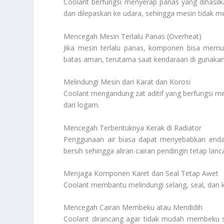
Coolant berfungsi menyerap panas yang dihasilka
dan dilepaskan ke udara, sehingga mesin tidak m
Mencegah Mesin Terlalu Panas (Overheat)
Jika mesin terlalu panas, komponen bisa mem
batas aman, terutama saat kendaraan di gunakan 
Melindungi Mesin dari Karat dan Korosi
Coolant mengandung zat aditif yang berfungsi me
dari logam.
Mencegah Terbentuknya Kerak di Radiator
Penggunaan air biasa dapat menyebabkan enda
bersih sehingga aliran cairan pendingin tetap lanca
Menjaga Komponen Karet dan Seal Tetap Awet
Coolant membantu melindungi selang, seal, dan ka
Mencegah Cairan Membeku atau Mendidih
Coolant dirancang agar tidak mudah membeku sa