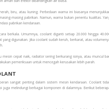
ih aman dan efektif dibandingkan air biasa.
 merah, biru, atau kuning. Perbedaan warna ini biasanya menunjukka
 masing-masing pabrikan. Namun, warna bukan penentu kualitas. Yan
ndasi pabrikan kendaraan.
cara berkala. Umumnya, coolant diganti setiap 20.000 hingga 40.00
t yang digunakan. Jika coolant sudah keruh, berkarat, atau volumeny
h.
 mesin cepat naik, radiator sering berkurang isinya, atau muncul ba
era lakukan pemeriksaan untuk mencegah kerusakan lebih parah.
OLANT
 peran sangat penting dalam sistem mesin kendaraan. Coolant tida
pi juga melindungi berbagai komponen di dalamnya. Berikut beberap