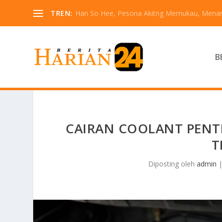
TREN:
Han So Hee, Pesona Akitng Memukau, Menarik
B
CAIRAN COOLANT PENT
T
Diposting oleh
admin