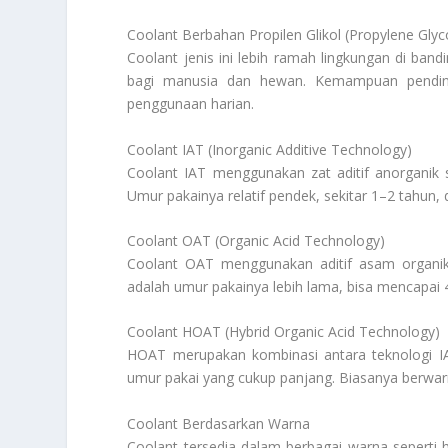
Coolant Berbahan Propilen Glikol (Propylene Glyc
Coolant jenis ini lebih ramah lingkungan di bandi
bagi manusia dan hewan. Kemampuan pendingina
penggunaan harian.
Coolant IAT (Inorganic Additive Technology)
Coolant IAT menggunakan zat aditif anorganik sep
Umur pakainya relatif pendek, sekitar 1–2 tahu
Coolant OAT (Organic Acid Technology)
Coolant OAT menggunakan aditif asam organik.
adalah umur pakainya lebih lama, bisa mencapai 4
Coolant HOAT (Hybrid Organic Acid Technology)
HOAT merupakan kombinasi antara teknologi I
umur pakai yang cukup panjang. Biasanya berwarn
Coolant Berdasarkan Warna
Coolant tersedia dalam berbagai warna seperti h