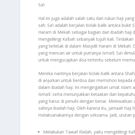
Sa’i
Hal ini juga adalah salah satu dari rukun haji yan
sah. Sa’i adalah berjalan bolak-balik antara bukit 
Haram di Mekah sebagai bagian dari ibadah haji d
mengelilingi Ka’bah sebanyak tujuh kali. Tindakan
yang terletak di dalam Masjidil Haram di Mekah. 
yang mencari air untuk putranya Isma’il. Sa’i dim
untuk mengucapkan doa tertentu sebelum memula
Mereka nantinya berjalan bolak-balik antara Shaf
di anjurkan untuk berdoa dan memohon kepada All
dalam ibadah haji. Ini mengingatkan umat Islam 
Isma’il. serta menunjukkan ketaatan dan kepatuha
yang harus di penuhi dengan benar. Melewatkan 
sahnya ibadah haji. Oleh karena itu, jamaah haji
melaksanakannya dengan seksama. Jadi, urutan p
Melakukan Tawaf Ifadah, yaitu mengelilingi Ka’