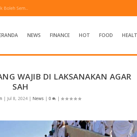
k Boleh Sem...
ERANDA
NEWS
FINANCE
HOT
FOOD
HEAL
ANG WAJIB DI LAKSANAKAN AGAR
SAH
n
|
Jul 8, 2024
|
News
|
0
|