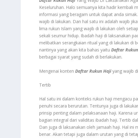
Daftar Rukun Haji
Yang Wajib Di Laksanakan Aga
Keseluruhan. Halo semuanya kita hadir kembali me
informasi yang beragam untuk dapat anda simak.
wajib di lakukan. Dan hal satu ini adalah wajib j
lima rukun Islam yang wajib di lakukan oleh seti
sekali seumur hidup. Ibadah haji di laksanakan pa
melibatkan serangkaian ritual yang di lakukan di 
nantinya yang akan kita bahas yaitu
Daftar Rukun
berbagai syarat yang sudah di berlakukan.
Mengenai konten
Daftar Rukun Haji
yang wajib d
Tertib
Hal satu ini dalam konteks rukun haji mengacu p
penuhi secara berurutan. Tentunya juga di lakukan
prinsip penting dalam pelaksanaan haji. Karena 
bagian integral dari validitas ibadah haji. Tertib 
Dan juga di laksanakan oleh jamaah haji. Hal in
benar. Akan tetapi juga dalam urutan yang di teta