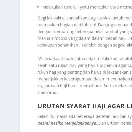
Melakukan tahallul, yaitu mencukur atau mem
Bagi laki-laki di sunnahkan bagi laki-laki untuk m
merupakan bagian dari tahallul. Dan juga menan
dengan memotong beberapa helai rambut yang setar
makna simbolis yang dalam dalam ibadah haji. H
kehidupan sehari-hari . Terlebih dengan segala ak
Melewatkan tahallul atau tidak melakukan tahallu
salah satu rukun haji yang harus di penuhi agar i
rukun haji yang penting dan harus di laksanakan s
menunjukkan kesempurnaan dalam menunaikan ib
itu, jamaah haji harus memahami. Serta melaksa
ibadahmu.
URUTAN SYARAT HAJI AGAR L
Selain itu masih ada beberapa deretan lain dari sy
Resmi Ketika Menjalankannya
. Dan urutan berik