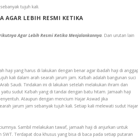
sebanyak tujuh kali.
A AGAR LEBIH RESMI KETIKA
erikutnya Agar Lebih Resmi Ketika Menjalankannya
. Dan urutan lain
adah haji yang harus di lakukan dengan benar agar ibadah haji di angga
tujuh kali dalam arah searah jarum jam. Ka’bah adalah bangunan suci
Arab Saudi. Tindakan ini di lakukan setelah melakukan ihram dan
 yaitu sudut Ka’bah yang di tandai dengan batu hitam. Jamaah haji
enyentuh. Ataupun dengan mencium Hajar Aswad jika
arah jarum jam sebanyak tujuh kali. Setiap kali melewati sudut Haja
umnya. Sambil melakukan tawaf, jamaah haji di anjurkan untuk
ah SWT. Terdapat doa khusus yang bisa di baca pada setiap putaran