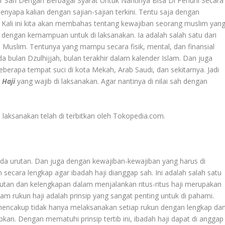
r Sah Dengan Berbagai Syarat Untuk Nantinya Bisa Di Penuhi Secara
nyapa kalian dengan sajian-sajian terkini. Tentu saja dengan
 Kali ini kita akan membahas tentang kewajiban seorang muslim yan
ika dengan kemampuan untuk di laksanakan. Ia adalah salah satu dari
ap Muslim. Tentunya yang mampu secara fisik, mental, dan finansial
da bulan Dzulhijjah, bulan terakhir dalam kalender Islam. Dan juga
beberapa tempat suci di kota Mekah, Arab Saudi, dan sekitarnya. Jadi
 Haji
yang wajib di laksanakan. Agar nantinya di nilai sah dengan
i laksanakan telah di terbitkan oleh Tokopedia.com.
ada urutan. Dan juga dengan kewajiban-kewajiban yang harus di
 secara lengkap agar ibadah haji dianggap sah. Ini adalah salah satu
urutan dan kelengkapan dalam menjalankan ritus-ritus haji merupakan
dalam rukun haji adalah prinsip yang sangat penting untuk di pahami.
i mencakup tidak hanya melaksanakan setiap rukun dengan lengkap da
pkan. Dengan mematuhi prinsip tertib ini, ibadah haji dapat di anggap