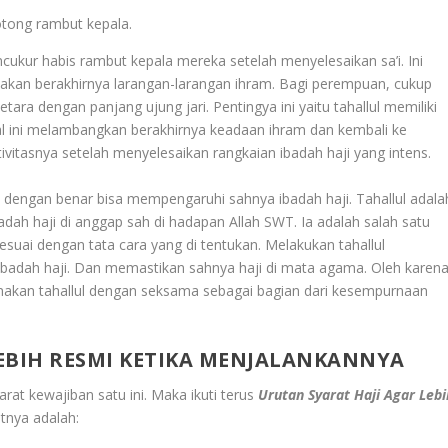
otong rambut kepala.
encukur habis rambut kepala mereka setelah menyelesaikan sa’i. Ini
dakan berakhirnya larangan-larangan ihram. Bagi perempuan, cukup
a dengan panjang ujung jari. Pentingya ini yaitu tahallul memiliki
al ini melambangkan berakhirnya keadaan ihram dan kembali ke
tivitasnya setelah menyelesaikan rangkaian ibadah haji yang intens.
l dengan benar bisa mempengaruhi sahnya ibadah haji. Tahallul adala
badah haji di anggap sah di hadapan Allah SWT. Ia adalah salah satu
esuai dengan tata cara yang di tentukan. Melakukan tahallul
adah haji. Dan memastikan sahnya haji di mata agama. Oleh karen
nakan tahallul dengan seksama sebagai bagian dari kesempurnaan
EBIH RESMI KETIKA MENJALANKANNYA
arat kewajiban satu ini. Maka ikuti terus
Urutan Syarat Haji Agar Lebi
utnya adalah: