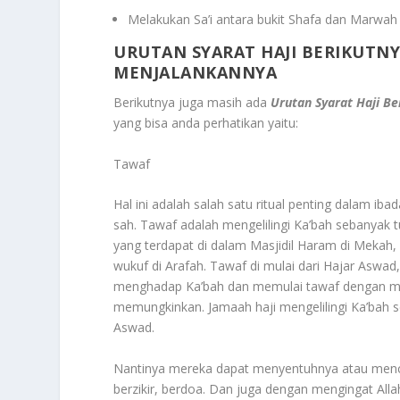
Melakukan Sa’i antara bukit Shafa dan Marwah 
URUTAN SYARAT HAJI BERIKUTNY
MENJALANKANNYA
Berikutnya juga masih ada
Urutan Syarat Haji B
yang bisa anda perhatikan yaitu:
Tawaf
Hal ini adalah salah satu ritual penting dalam ib
sah. Tawaf adalah mengelilingi Ka’bah sebanyak 
yang terdapat di dalam Masjidil Haram di Mekah, 
wukuf di Arafah. Tawaf di mulai dari Hajar Aswad,
menghadap Ka’bah dan memulai tawaf dengan m
memungkinkan. Jamaah haji mengelilingi Ka’bah se
Aswad.
Nantinya mereka dapat menyentuhnya atau menci
berzikir, berdoa. Dan juga dengan mengingat All