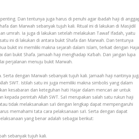
g penting. Dan tentunya juga harus di penuhi agar ibadah haji di angga
Shafa dan Marwah sebanyak tujuh kali. Ritual ini di lakukan di Masjidil
an umrah. Ia juga di lakukan setelah melakukan Tawaf Ifadah, yaitu
 satu ini di lakukan di antara bukit Shafa dan Marwah. Dan tentunya
Dua bukit ini memiliki makna sejarah dalam Islam, terkait dengan Haja
ulai dari bukit Shafa. Jamaah haji menghadap Ka’bah. Dan jangan lupa
i perjalanan menuju bukit Marwah.
a. Serta dengan Marwah sebanyak tujuh kali. Jamaah haji nantinya jug
ah SWT. Istilah satu ini juga memiliki makna simbolis yang dalam
akan kesabaran dan keteguhan hati Hajar dalam mencari air untuk
n kepada perintah Allah SWT. Sa’i merupakan salah satu rukun haji
atau tidak melaksanakan sa’i dengan lengkap dapat mempengaruhi
 harus memahami tata cara pelaksanaan sa’i. Serta dengan dapat
elaksanaan yang benar adalah sebagai berikut:
bah sebanyak tujuh kali.