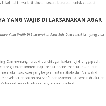
T. Jadi hal ini wajib di lakukan secara berurutan untuk dapat di
YA YANG WAJIB DI LAKSANAKAN AGAR
innya Yang Wajib Di Laksanakan Agar Sah
. Dan syarat lain yang bisa
nting. Dan memang harus di penuhi agar ibadah haji di anggap sah.
emotong. Dalam konteks haji, tahallul adalah mencukur. Ataupun
melakukan sa’i. Atau yang berjalan antara Shafa dan Marwah di
 menyelesaikan sa’i antara Shafa dan Marwah. Sa’i sendiri di lakukan.
a’bah sebanyak tujuh kali. Jadi, urutan ini adalah: