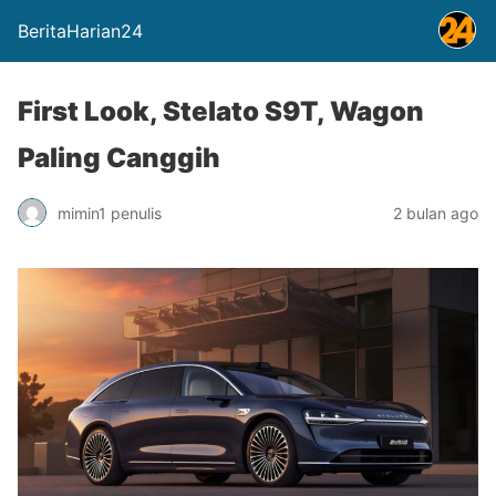
BeritaHarian24
First Look, Stelato S9T, Wagon
Paling Canggih
mimin1 penulis
2 bulan ago