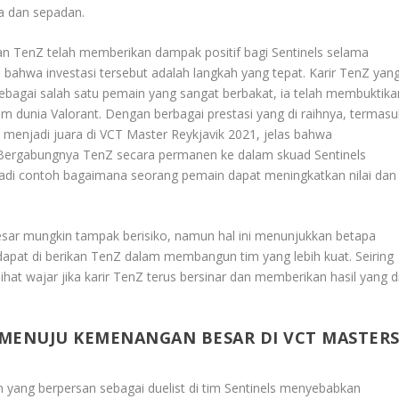
ya dan sepadan.
an TenZ telah memberikan dampak positif bagi Sentinels selama
i bahwa investasi tersebut adalah langkah yang tepat. Karir TenZ yan
bagai salah satu pemain yang sangat berbakat, ia telah membuktika
am dunia Valorant. Dengan berbagai prestasi yang di raihnya, termasu
menjadi juara di VCT Master Reykjavik 2021, jelas bahwa
 Bergabungnya TenZ secara permanen ke dalam skuad Sentinels
adi contoh bagaimana seorang pemain dapat meningkatkan nilai dan
sar mungkin tampak berisiko, namun hal ini menunjukkan betapa
apat di berikan TenZ dalam membangun tim yang lebih kuat. Seiring
lihat wajar jika karir TenZ terus bersinar dan memberikan hasil yang d
MENUJU KEMENANGAN BESAR DI VCT MASTER
 yang berpersan sebagai duelist di tim Sentinels menyebabkan