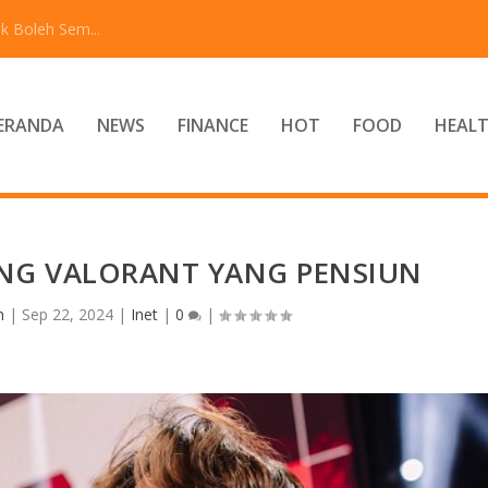
k Boleh Sem...
ERANDA
NEWS
FINANCE
HOT
FOOD
HEAL
ANG VALORANT YANG PENSIUN
n
|
Sep 22, 2024
|
Inet
|
0
|