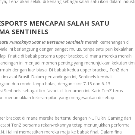
a, TenZ akan selalu di kenang sebagai salah satu ikon dalam industr
ESPORTS MENCAPAI SALAH SATU
MA SENTINELS
Satu Puncaknya Saat Ia Bersama Sentinels
meraih kemenangan di
iala ini berlangsung dengan sangat mulus, tanpa satu pun kekalahan.
adapi Fnatic di babak pertama upper bracket, di mana mereka meraih
andingan ini menjadi momen penting yang menunjukkan kekutan tim
in dengan luar biasa. Di babak kedua upper bracket, TenZ dan
m asal Brasil. Dalam pertandingan ini, Sentinels kembali
an dua ronde tanpa balas, dengan skor 7-13 dan 6-13.
entinels sebagai tim favorit di turnamen ini. Karir TenZ terus
 dan menunjukkan keterampilan yang mengesankan di setiap
 upper bracket di mana mereka bertemu dengan NUTURN Gaming dari
, tetapi TenZ bersama rekan-rekannya tetap menunjukkan performa
. Hal ini memastikan mereka maju ke babak final. Dalam final