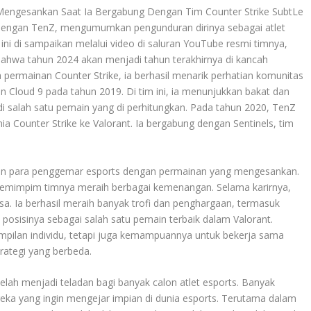
Mengesankan Saat Ia Bergabung Dengan Tim Counter Strike SubtLe
 dengan TenZ, mengumumkan pengunduran dirinya sebagai atlet
i di sampaikan melalui video di saluran YouTube resmi timnya,
 bahwa tahun 2024 akan menjadi tahun terakhirnya di kancah
 permainan Counter Strike, ia berhasil menarik perhatian komunitas
an Cloud 9 pada tahun 2019. Di tim ini, ia menunjukkan bakat dan
salah satu pemain yang di perhitungkan. Pada tahun 2020, TenZ
ia Counter Strike ke Valorant. Ia bergabung dengan Sentinels, tim
tian para penggemar esports dengan permainan yang mengesankan.
 memimpim timnya meraih berbagai kemenangan. Selama karirnya,
a. Ia berhasil meraih banyak trofi dan penghargaan, termasuk
osisinya sebagai salah satu pemain terbaik dalam Valorant.
ampilan individu, tetapi juga kemampuannya untuk bekerja sama
rategi yang berbeda.
 telah menjadi teladan bagi banyak calon atlet esports. Banyak
ereka yang ingin mengejar impian di dunia esports. Terutama dalam