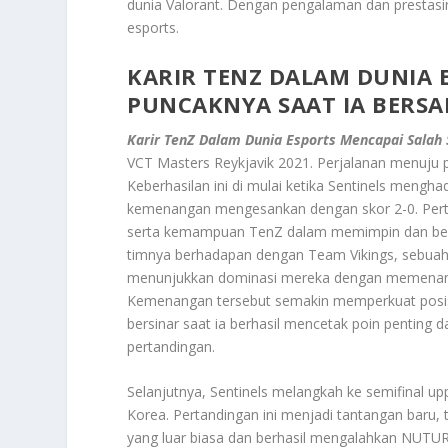
dunia Valorant. Dengan pengalaman dan prestasiny
esports.
KARIR TENZ DALAM DUNIA 
PUNCAKNYA SAAT IA BERSA
Karir TenZ Dalam Dunia Esports Mencapai Salah 
VCT Masters Reykjavik 2021. Perjalanan menuju p
Keberhasilan ini di mulai ketika Sentinels mengh
kemenangan mengesankan dengan skor 2-0. Pert
serta kemampuan TenZ dalam memimpin dan berma
timnya berhadapan dengan Team Vikings, sebuah ti
menunjukkan dominasi mereka dengan memenangk
Kemenangan tersebut semakin memperkuat posisi S
bersinar saat ia berhasil mencetak poin penting
pertandingan.
Selanjutnya, Sentinels melangkah ke semifinal
Korea. Pertandingan ini menjadi tantangan baru
yang luar biasa dan berhasil mengalahkan NUTURN