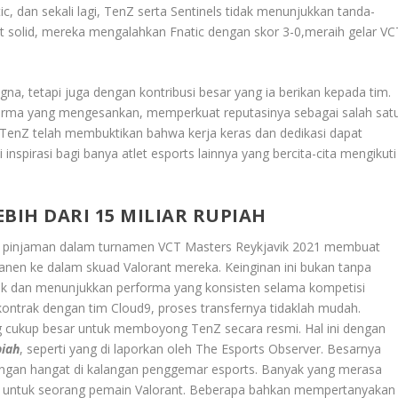
, dan sekali lagi, TenZ serta Sentinels tidak menunjukkan tanda-
 solid, mereka mengalahkan Fnatic dengan skor 3-0,meraih gelar VC
na, tetapi juga dengan kontribusi besar yang ia berikan kepada tim.
orma yang mengesankan, memperkuat reputasinya sebagai salah sat
ni, TenZ telah membuktikan bahwa kerja keras dan dedikasi dapat
nspirasi bagi banya atlet esports lainnya yang bercita-cita mengikuti
BIH DARI 15 MILIAR RUPIAH
in pinjaman dalam turnamen VCT Masters Reykjavik 2021 membuat
manen ke dalam skuad Valorant mereka. Keinginan ini bukan tanpa
ak dan menunjukkan performa yang konsisten selama kompetisi
ontrak dengan tim Cloud9, proses transfernya tidaklah mudah.
g cukup besar untuk memboyong TenZ secara resmi. Hal ini dengan
piah
, seperti yang di laporkan oleh The Esports Observer. Besarnya
ncangan hangat di kalangan penggemar esports. Banyak yang merasa
ma untuk seorang pemain Valorant. Beberapa bahkan mempertanyakan