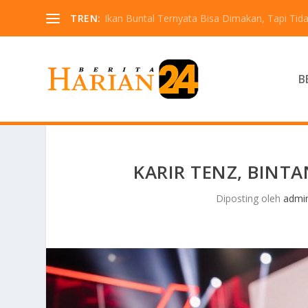
TREN:
Ikan Buntal Ternyata Bisa Dimakan, Tapi Tida
B
KARIR TENZ, BINT
Diposting oleh
admi