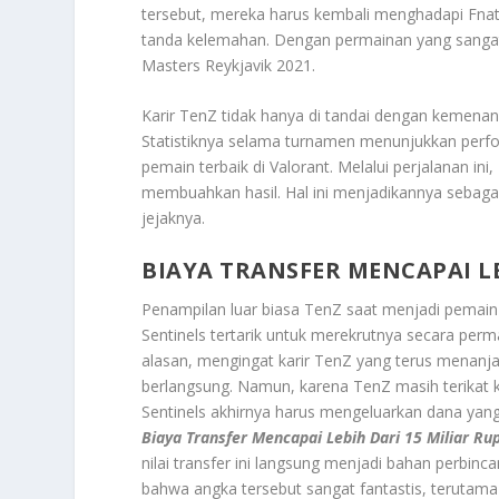
tersebut, mereka harus kembali menghadapi Fnatic
tanda kelemahan. Dengan permainan yang sangat
Masters Reykjavik 2021.
Karir TenZ tidak hanya di tandai dengan kemenang
Statistiknya selama turnamen menunjukkan perf
pemain terbaik di Valorant. Melalui perjalanan i
membuahkan hasil. Hal ini menjadikannya sebagai i
jejaknya.
BIAYA TRANSFER MENCAPAI LE
Penampilan luar biasa TenZ saat menjadi pema
Sentinels tertarik untuk merekrutnya secara per
alasan, mengingat karir TenZ yang terus menanj
berlangsung. Namun, karena TenZ masih terikat k
Sentinels akhirnya harus mengeluarkan dana yan
Biaya Transfer Mencapai Lebih Dari 15 Miliar Ru
nilai transfer ini langsung menjadi bahan perbi
bahwa angka tersebut sangat fantastis, teruta