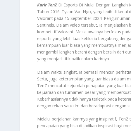
Karir TenZ
Di Esports Di Mulai Dengan Langkah 
Tahun 2016. Tyson Van Ngo, yang lebih di kenal
Valorant pada 15 September 2024. Pengumuman in
Sentinels. Dalam video tersebut, ia menjelaskan
kompetitif Valorant. Meski awalnya berfokus pada
esports yang lebih luas ketika ia bergabung deng
kemampuan luar biasa yang membuatnya menjadi 
mengambil langkah berani dengan beralih dari dun
yang menjadi titik balik dalam karirnya.
Dalam waktu singkat, ia berhasil mencuri perha
Serta, juga keterampilan yang luar biasa dalam
TenZ mencatat sejumlah penapaian yang luar bias
kejuaraan dan turnamen besar yang memperkuat p
Keberhasilannya tidak hanya terletak pada keter
dengan rekan satu tim dan beradaptasi dengan st
Melalui perjalanan karirnya yang insipiratif, TenZ
pencapaian yang bisa di jadikan inspirasi bagi m