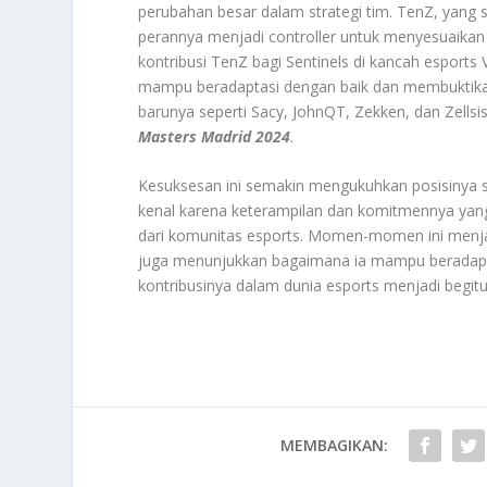
perubahan besar dalam strategi tim. TenZ, yang 
perannya menjadi controller untuk menyesuaika
kontribusi TenZ bagi Sentinels di kancah esports 
mampu beradaptasi dengan baik dan membuktika
barunya seperti Sacy, JohnQT, Zekken, dan Zellsis
Masters Madrid 2024
.
Kesuksesan ini semakin mengukuhkan posisinya seb
kenal karena keterampilan dan komitmennya yang 
dari komunitas esports. Momen-momen ini menjadi
juga menunjukkan bagaimana ia mampu beradapt
kontribusinya dalam dunia esports menjadi begit
MEMBAGIKAN: