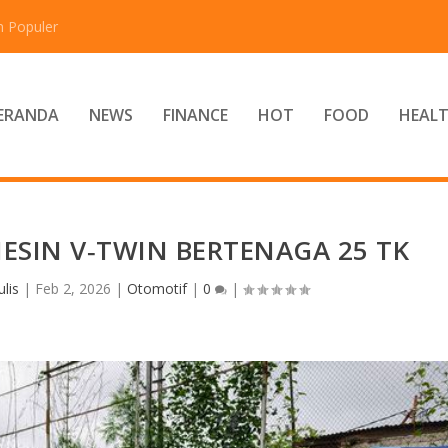
n Populer
ERANDA
NEWS
FINANCE
HOT
FOOD
HEAL
ESIN V‑TWIN BERTENAGA 25 TK
lis
|
Feb 2, 2026
|
Otomotif
|
0
|