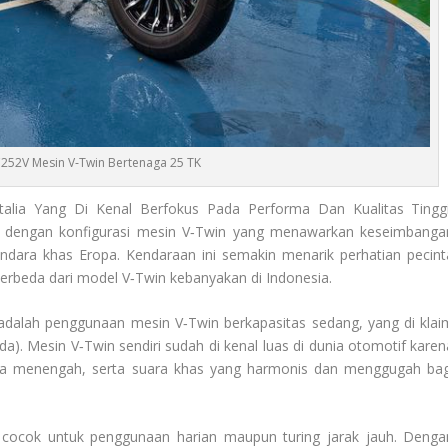
C252V Mesin V‑Twin Bertenaga 25 TK
lia Yang Di Kenal Berfokus Pada Performa Dan Kualitas Tinggi
t dengan konfigurasi mesin V‑Twin yang menawarkan keseimbanga
kendara khas Eropa. Kendaraan ini semakin menarik perhatian pecint
erbeda dari model V‑Twin kebanyakan di Indonesia.
dalah penggunaan mesin V‑Twin berkapasitas sedang, yang di klai
). Mesin V‑Twin sendiri sudah di kenal luas di dunia otomotif karen
gga menengah, serta suara khas yang harmonis dan menggugah bag
g cocok untuk penggunaan harian maupun turing jarak jauh. Denga