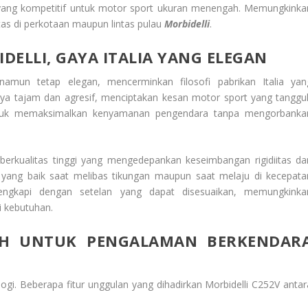
 yang kompetitif untuk motor sport ukuran menengah. Memungkinka
intas di perkotaan maupun lintas pulau
Morbidelli
.
DELLI, GAYA ITALIA YANG ELEGAN
namun tetap elegan, mencerminkan filosofi pabrikan Italia yan
nya tajam dan agresif, menciptakan kesan motor sport yang tanggu
 untuk memaksimalkan kenyamanan pengendara tanpa mengorbanka
berkualitas tinggi yang mengedepankan keseimbangan rigidiitas da
a yang baik saat melibas tikungan maupun saat melaju di kecepata
lengkapi dengan setelan yang dapat disesuaikan, memungkinka
i kebutuhan.
IH UNTUK PENGALAMAN BERKENDAR
logi. Beberapa fitur unggulan yang dihadirkan Morbidelli C252V antar