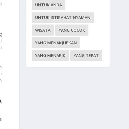
n
UNTUK ANDA
UNTUK ISTIRAHAT NYAMAN
WISATA
YANG COCOK
g
h
YANG MENAKJUBKAN
n
YANG MENARIK
YANG TEPAT
n
n
n
A
a