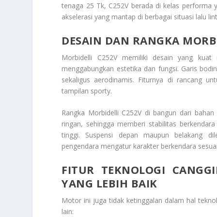
tenaga 25 Tk, C252V berada di kelas performa
akselerasi yang mantap di berbagai situasi lalu l
DESAIN DAN RANGKA MORBI
Morbidelli C252V memiliki desain yang kuat 
menggabungkan estetika dan fungsi. Garis bodi
sekaligus aerodinamis. Fiturnya di rancang
tampilan sporty.
Rangka Morbidelli C252V di bangun dari bahan 
ringan, sehingga memberi stabilitas berkendar
tinggi. Suspensi depan maupun belakang di
pengendara mengatur karakter berkendara sesua
FITUR TEKNOLOGI CANGG
YANG LEBIH BAIK
Motor ini juga tidak ketinggalan dalam hal tekno
lain: