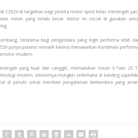
lli C252V di targetkan bagi pecinta motor sport kelas menengah yan
elas mesin yang terlalu besar. Motor ini cocok di gunakan untu
ing.
kembang, terutama bagi pengendara yang ingin performa lebih da
C252V punya potensi menarik karena menawarkan kombinasi performa
 pemotor modern.
enengah yang kuat dan canggih, memadukan mesin V‑Twin 25 T
 teknologi modern. Interiornya mungkin sederhana di banding superbik
onal di penuhi untuk memberi pengalaman berkendara yang aman