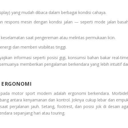
display) yang mudah dibaca dalam berbagai kondisi cahaya.
n respons mesin dengan kondisi jalan — seperti mode jalan basah
 keselamatan saat pengereman atau melintas permukaan licin.
rgi dan memberi visibilitas tinggi.
ajikan informasi seperti posisi gigi, konsumsi bahan bakar real‑time
 semuanya memberikan pengalaman berkendara yang lebih intuitif da
 ERGONOMI
 pada motor sport modern adalah ergonomi berkendara. Morbidell
ang antara kenyamanan dan kontrol. Joknya cukup lebar dan empuk
t perjalanan jauh. Setang, footrest, dan posisi jok di desain aga
ndara sepanjang hari atau touring.