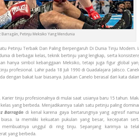
z Barragán, Petinju Meksiko Yang Mendunia
tu Petinju Terbaik Dan Paling Berpengaruh Di Dunia Tinju Modern. I
dunia di berbagai kelas, teknik bertinju yang lengkap, serta konsisten
ukan hanya simbol kebanggaan Meksiko, tetapi juga figur global yan
nju profesional. Lahir pada 18 Juli 1990 di Guadalajara Jalisco. Canel
uda dengan bakat luar biasanya. Julukan Canelo berasal dari kata dala
rier tinju profesionalnya di mulai saat usianya baru 15 tahun. Mak
 kelas yang berbeda. Menjadikannya salah satu petinju paling domina
ez Barragán
di kenal karena gaya bertarungnya yang agresif namu
biasa. Ia memiliki kekuatan pukulan yang besar, kecepatan sert
mbuatnya unggul di ring tinju. Sepanjang karirnya ia tela
erat yang berbeda.