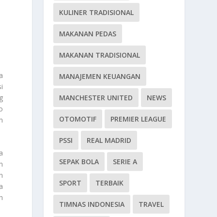
KULINER TRADISIONAL
MAKANAN PEDAS
MAKANAN TRADISIONAL
a
MANAJEMEN KEUANGAN
si
g
MANCHESTER UNITED
NEWS
o
OTOMOTIF
PREMIER LEAGUE
m
PSSI
REAL MADRID
a
SEPAK BOLA
SERIE A
n
n
SPORT
TERBAIK
a
h
TIMNAS INDONESIA
TRAVEL