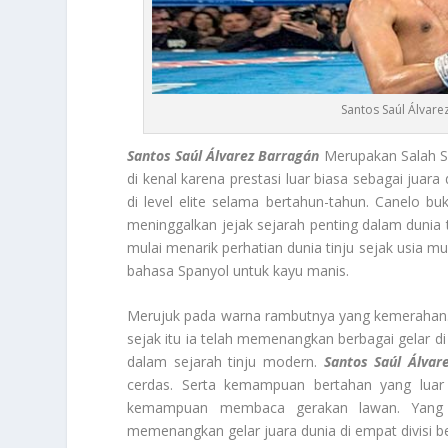
Santos Saúl Álvare
Santos Saúl Álvarez Barragán
Merupakan Salah Sa
di kenal karena prestasi luar biasa sebagai juara 
di level elite selama bertahun-tahun. Canelo b
meninggalkan jejak sejarah penting dalam dunia ti
mulai menarik perhatian dunia tinju sejak usia m
bahasa Spanyol untuk kayu manis.
Merujuk pada warna rambutnya yang kemerahan. Ka
sejak itu ia telah memenangkan berbagai gelar di
dalam sejarah tinju modern.
Santos Saúl Álvar
cerdas. Serta kemampuan bertahan yang luar 
kemampuan membaca gerakan lawan. Yang me
memenangkan gelar juara dunia di empat divisi b