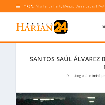
TREN:
Misi Tanpa Henti, Menuju Dunia Bebas HIV/A
B
SANTOS SAÚL ÁLVAREZ 
Diposting oleh
mimin1 pe