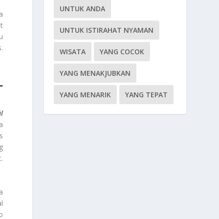
UNTUK ANDA
a
t
UNTUK ISTIRAHAT NYAMAN
u
.
WISATA
YANG COCOK
YANG MENAKJUBKAN
L
YANG MENARIK
YANG TEPAT
l
a
s
g
.
a
l
o