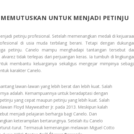
O MEMUTUSKAN UNTUK MENJADI PETINJU
njadi petinju profesional. Setelah memenangkan medali di kejuaraa
rofesional di usia muda terbilang berani. Tetapi dengan dukunga
juga petinju. Canelo mampu menghadapi tantangan tersebut da
lvarez tidak terlepas dari perjuangan keras. Ia tumbuh di lingkunga
untuk membantu keluarganya sekaligus mengejar mimpinya sebaga
ntuk karakter Canelo.
antang lawan-lawan yang lebih berat dan lebih kuat. Salah
rirnya adalah. Kemampuannya untuk beradaptasi dengan
etinju yang cepat maupun petinju yang lebih kuat. Salah
elawan Floyd Mayweather Jr. pada 2013. Meskipun kalah
ebut menjadi pelajaran berharga bagi Canelo. Dan
an keterampilan bertarungnya. Setelah itu Canelo
rturut-turut. Termasuk kemenangan melawan Miguel Cotto