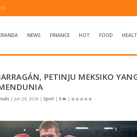
IDS
ERANDA
NEWS
FINANCE
HOT
FOOD
HEAL
BARRAGÁN, PETINJU MEKSIKO YAN
MENDUNIA
nulis
|
Jun 24, 2026
|
Sport
|
0
|