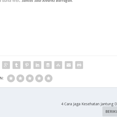
ra dunia WBC
Santos Saúl Álvarez Barragán.
N:
4 Cara Jaga Kesehatan Jantung D
BERIK