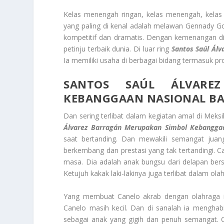
Kelas menengah ringan, kelas menengah, kelas 
yang paling di kenal adalah melawan Gennady Go
kompetitif dan dramatis. Dengan kemenangan di
petinju terbaik dunia. Di luar ring
Santos Saúl Álv
Ia memiliki usaha di berbagai bidang termasuk pro
SANTOS SAÚL ÁLVARE
KEBANGGAAN NASIONAL BA
Dan sering terlibat dalam kegiatan amal di Me
Álvarez Barragán
Merupakan Simbol Kebanggaa
saat bertanding. Dan mewakili semangat juang 
berkembang dan prestasi yang tak tertandingi. Ca
masa. Dia adalah anak bungsu dari delapan bersa
Ketujuh kakak laki-lakinya juga terlibat dalam olah
Yang membuat Canelo akrab dengan olahraga ini
Canelo masih kecil. Dan di sanalah ia menghabi
sebagai anak yang gigih dan penuh semangat. Ca