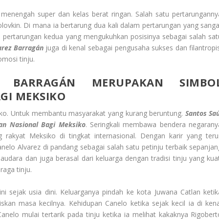
menengah super dan kelas berat ringan. Salah satu pertarunganny
lovkin. Di mana ia bertarung dua kali dalam pertarungan yang sanga
 pertarungan kedua yang mengukuhkan posisinya sebagai salah sat
arez Barragán
juga di kenal sebagai pengusaha sukses dan filantropis
mosi tinju.
Z BARRAGÁN
MERUPAKAN SIMBO
GI MEKSIKO
ksiko. Untuk membantu masyarakat yang kurang beruntung.
Santos Saú
n Nasional Bagi Meksiko
. Seringkali membawa bendera negarany
rakyat Meksiko di tingkat internasional. Dengan karir yang teru
nelo Alvarez di pandang sebagai salah satu petinju terbaik sepanjan
udara dan juga berasal dari keluarga dengan tradisi tinju yang kuat
raga tinju.
 sejak usia dini. Keluarganya pindah ke kota Juwana Catlan ketik
skan masa kecilnya. Kehidupan Canelo ketika sejak kecil ia di kena
nelo mulai tertarik pada tinju ketika ia melihat kakaknya Rigobert