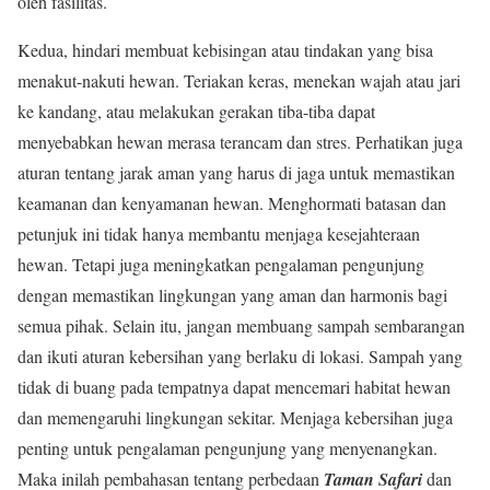
oleh fasilitas.
Kedua, hindari membuat kebisingan atau tindakan yang bisa
menakut-nakuti hewan. Teriakan keras, menekan wajah atau jari
ke kandang, atau melakukan gerakan tiba-tiba dapat
menyebabkan hewan merasa terancam dan stres. Perhatikan juga
aturan tentang jarak aman yang harus di jaga untuk memastikan
keamanan dan kenyamanan hewan. Menghormati batasan dan
petunjuk ini tidak hanya membantu menjaga kesejahteraan
hewan. Tetapi juga meningkatkan pengalaman pengunjung
dengan memastikan lingkungan yang aman dan harmonis bagi
semua pihak. Selain itu, jangan membuang sampah sembarangan
dan ikuti aturan kebersihan yang berlaku di lokasi. Sampah yang
tidak di buang pada tempatnya dapat mencemari habitat hewan
dan memengaruhi lingkungan sekitar. Menjaga kebersihan juga
penting untuk pengalaman pengunjung yang menyenangkan.
Maka inilah pembahasan tentang perbedaan
Taman Safari
dan