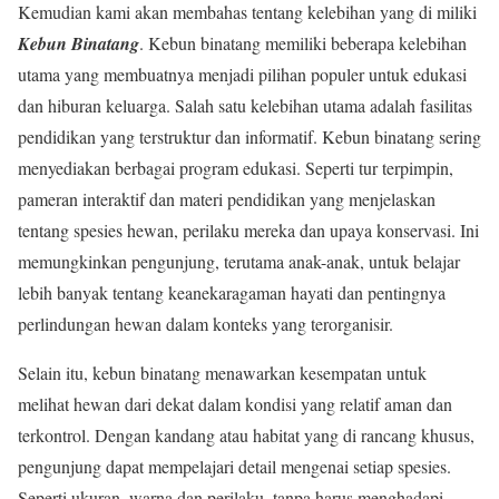
Kemudian kami akan membahas tentang kelebihan yang di miliki
Kebun Binatang
. Kebun binatang memiliki beberapa kelebihan
utama yang membuatnya menjadi pilihan populer untuk edukasi
dan hiburan keluarga. Salah satu kelebihan utama adalah fasilitas
pendidikan yang terstruktur dan informatif. Kebun binatang sering
menyediakan berbagai program edukasi. Seperti tur terpimpin,
pameran interaktif dan materi pendidikan yang menjelaskan
tentang spesies hewan, perilaku mereka dan upaya konservasi. Ini
memungkinkan pengunjung, terutama anak-anak, untuk belajar
lebih banyak tentang keanekaragaman hayati dan pentingnya
perlindungan hewan dalam konteks yang terorganisir.
Selain itu, kebun binatang menawarkan kesempatan untuk
melihat hewan dari dekat dalam kondisi yang relatif aman dan
terkontrol. Dengan kandang atau habitat yang di rancang khusus,
pengunjung dapat mempelajari detail mengenai setiap spesies.
Seperti ukuran, warna dan perilaku, tanpa harus menghadapi