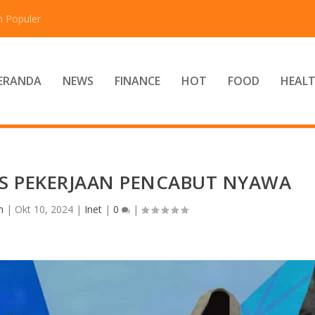
n Populer
ERANDA
NEWS
FINANCE
HOT
FOOD
HEAL
LIS PEKERJAAN PENCABUT NYAWA
n
|
Okt 10, 2024
|
Inet
|
0
|