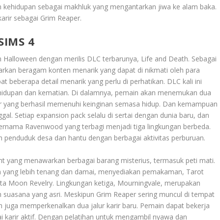
n kehidupan sebagai makhluk yang mengantarkan jiwa ke alam baka.
arir sebagai Grim Reaper.
SIMS 4
Halloween dengan merilis DLC terbarunya, Life and Death. Sebagai
rkan beragam konten menarik yang dapat di nikmati oleh para
 beberapa detail menarik yang perlu di perhatikan. DLC kali ini
idupan dan kematian. Di dalamnya, pemain akan menemukan dua
akter yang berhasil memenuhi keinginan semasa hidup. Dan kemampuan
l. Setiap expansion pack selalu di sertai dengan dunia baru, dan
bernama Ravenwood yang terbagi menjadi tiga lingkungan berbeda.
eh penduduk desa dan hantu dengan berbagai aktivitas perburuan.
nt yang menawarkan berbagai barang misterius, termasuk peti mati.
an yang lebih tenang dan damai, menyediakan pemakaman, Tarot
a Moon Revelry. Lingkungan ketiga, Mourningvale, merupakan
leh suasana yang asri. Meskipun Grim Reaper sering muncul di tempat
ath juga memperkenalkan dua jalur karir baru. Pemain dapat bekerja
karir aktif. Dengan pelatihan untuk mengambil nyawa dan