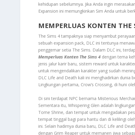
kehidupan sebelumnya. Jika Anda ingin merasaka
Expansion ini memungkinkan Sim Anda untuk berk
MEMPERLUAS KONTEN THE 
The Sims 4 tampaknya siap menyambut perayaan 
sebuah expansion pack, DLC ini tentunya menawa
penggemar setia The Sims. Dalam DLC ini, terdapat
Memperluas Konten The Sims 4
dengan tema keh
jenis jalur karir baru, sistem reward untuk kar
untuk mengendalikan karakter yang sudah meningga
DLC Life and Death kali ini menghadirkan dunia 
Lingkungan pertama, Crow’s Crossing, di huni ol
Di sini terdapat NPC bernama Misterious Mercha
Sementara itu, Whispering Glen adalah lingkung
Tome Shrine, dan tempat untuk mengadakan pest
tempat tinggal bagi para hantu dan di kelilingi o
ini. Selain hadirnya dunia baru, DLC Life and De
dengan Grim Reaper untuk memanen jiwa sebagai 