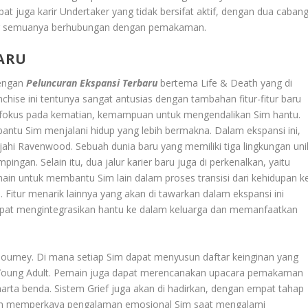
at juga karir Undertaker yang tidak bersifat aktif, dengan dua caban
 yang semuanya berhubungan dengan pemakaman.
ARU
dengan
Peluncuran Ekspansi Terbaru
bertema Life & Death yang di
hise ini tentunya sangat antusias dengan tambahan fitur-fitur baru
erfokus pada kematian, kemampuan untuk mengendalikan Sim hantu.
ntu Sim menjalani hidup yang lebih bermakna. Dalam ekspansi ini,
ahi Ravenwood. Sebuah dunia baru yang memiliki tiga lingkungan uni
ngan. Selain itu, dua jalur karier baru juga di perkenalkan, yaitu
n untuk membantu Sim lain dalam proses transisi dari kehidupan k
 Fitur menarik lainnya yang akan di tawarkan dalam ekspansi ini
pat mengintegrasikan hantu ke dalam keluarga dan memanfaatkan
’s Journey. Di mana setiap Sim dapat menyusun daftar keinginan yang
e Young Adult. Pemain juga dapat merencanakan upacara pemakaman
rta benda. Sistem Grief juga akan di hadirkan, dengan empat tahap
kan memperkaya pengalaman emosional Sim saat mengalami