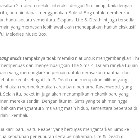
silkan Simoleon melalui interaksi dengan Sim hidup, baik dengan
ain itu, pemain dapat menggunakan Baleful Bog untuk memberikan
 hantu secara sementara. Ekspansi Life & Death ini juga tersedia
emain yang memesan lebih awal akan mendapatkan hadiah eksklusif
ful Melodies Music Box.
bang Maxis
tampaknya tidak memiliki niat untuk mengembangkan Th
rus memperluas dan mengembangkan The Sims 4. Dalam rangka tujuan
 baru yang memungkinkan pemain untuk merasakan manfaat dari
ut di kenal sebagai Life & Death dan merupakan pilihan yang
t ini akan memperkenalkan area baru bernama Ravenwood, yang
ahi. Selain itu, paket ini juga akan menampilkan mekanik baru yang
n mereka sendiri. Dengan fitur ini, Sims yang telah meninggal
an bahkan menghantui Sims yang masih hidup, sementara beberapa di
lahir kembali.
a karir baru, yaitu Reaper yang bertugas mengantarkan Sims ke
mua kebutuhan penguburan serta pemakaman. Life & Death di