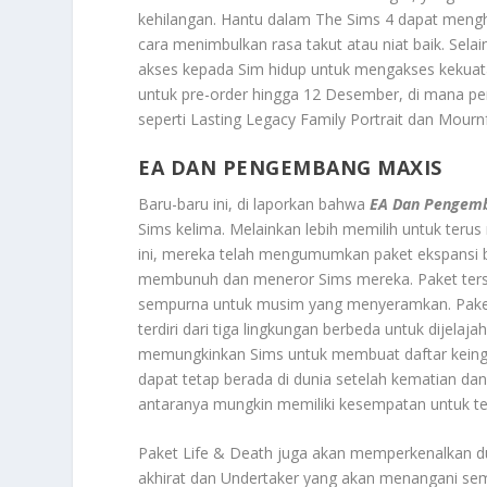
kehilangan. Hantu dalam The Sims 4 dapat mengha
cara menimbulkan rasa takut atau niat baik. Sel
akses kepada Sim hidup untuk mengakses kekuatan
untuk pre-order hingga 12 Desember, di mana p
seperti Lasting Legacy Family Portrait dan Mourn
EA DAN PENGEMBANG MAXIS
Baru-baru ini, di laporkan bahwa
EA Dan Pengem
Sims kelima. Melainkan lebih memilih untuk te
ini, mereka telah mengumumkan paket ekspansi
membunuh dan meneror Sims mereka. Paket terseb
sempurna untuk musim yang menyeramkan. Pake
terdiri dari tiga lingkungan berbeda untuk dijelaj
memungkinkan Sims untuk membuat daftar keingina
dapat tetap berada di dunia setelah kematian d
antaranya mungkin memiliki kesempatan untuk ter
Paket Life & Death juga akan memperkenalkan du
akhirat dan Undertaker yang akan menangani se