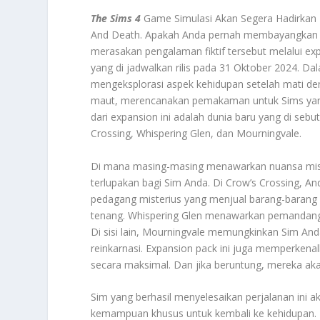
The Sims 4
Game Simulasi Akan Segera Hadirkan
And Death. Apakah Anda pernah membayangkan b
merasakan pengalaman fiktif tersebut melalui exp
yang di jadwalkan rilis pada 31 Oktober 2024. D
mengeksplorasi aspek kehidupan setelah mati den
maut, merencanakan pemakaman untuk Sims yang s
dari expansion ini adalah dunia baru yang di sebu
Crossing, Whispering Glen, dan Mourningvale.
Di mana masing-masing menawarkan nuansa mist
terlupakan bagi Sim Anda. Di Crow’s Crossing, 
pedagang misterius yang menjual barang-barang 
tenang. Whispering Glen menawarkan pemandangan
Di sisi lain, Mourningvale memungkinkan Sim And
reinkarnasi. Expansion pack ini juga memperkena
secara maksimal. Dan jika beruntung, mereka ak
Sim yang berhasil menyelesaikan perjalanan ini
kemampuan khusus untuk kembali ke kehidupan