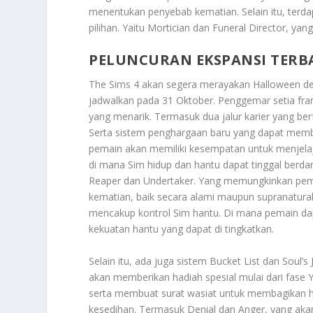
menentukan penyebab kematian. Selain itu, terdap
pilihan. Yaitu Mortician dan Funeral Director,
PELUNCURAN EKSPANSI TERB
The Sims 4 akan segera merayakan Halloween 
jadwalkan pada 31 Oktober. Penggemar setia franc
yang menarik. Termasuk dua jalur karier yang b
Serta sistem penghargaan baru yang dapat memba
pemain akan memiliki kesempatan untuk menjelaj
di mana Sim hidup dan hantu dapat tinggal berdampi
Reaper dan Undertaker. Yang memungkinkan pemai
kematian, baik secara alami maupun supranatural.
mencakup kontrol Sim hantu. Di mana pemain da
kekuatan hantu yang dapat di tingkatkan.
Selain itu, ada juga sistem Bucket List dan Soul
akan memberikan hadiah spesial mulai dari fas
serta membuat surat wasiat untuk membagikan ha
kesedihan. Termasuk Denial dan Anger, yang a