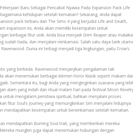
 Pekerjaan Baru Sebagai Pencabut Nyawa Pada Expansion Pack Life
agaimana kehidupan setelah kematian? Sekarang, Anda dapat
ansion pack terbaru dari The Sims 4 yang berjudul Life and Death,
alam expansion ini, Anda akan memiliki kesempatan untuk
gan berbagai fitur unik. Anda bisa menjadi Grim Reaper atau malaika
udah tiada, dan menjalani reinkarnasi. Salah satu daya tarik utam
t Ravenwood. Dunia ini terbagi menjadi tiga lingkungan, yaitu Crow’s
is yang berbeda. Ravenwood menjanjikan pengalaman tak
Anda akan menemukan berbagai elemen horor klasik seperti makam da
gaib. Sementara itu, bagi Anda yang menginginkan suasana yang lebi
 alam yang indah dan ritual malam hari pada festival Moon Revelry
a untuk mengalami peristiwa spiritual, bahkan menjalani proses
lkan fitur Soul’s Journey yang memungkinkan Sim menjalani hidupnya
an mendapatkan kesempatan untuk bereinkarnasi setelah kematian.
 akan mendapatkan Burning Soul trait, yang memberikan mereka
. Mereka mungkin juga dapat menemukan hubungan dengan