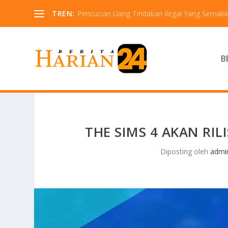
TREN:
Pencucian Uang Tindakan Ilegal Yang Semaki
B
THE SIMS 4 AKAN RI
Diposting oleh
admi