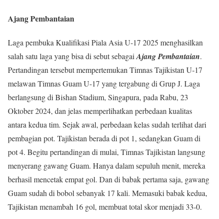
Ajang Pembantaian
Laga pembuka Kualifikasi Piala Asia U-17 2025 menghasilkan
salah satu laga yang bisa di sebut sebagai
Ajang Pembantaian
.
Pertandingan tersebut mempertemukan Timnas Tajikistan U-17
melawan Timnas Guam U-17 yang tergabung di Grup J. Laga
berlangsung di Bishan Stadium, Singapura, pada Rabu, 23
Oktober 2024, dan jelas memperlihatkan perbedaan kualitas
antara kedua tim. Sejak awal, perbedaan kelas sudah terlihat dari
pembagian pot. Tajikistan berada di pot 1, sedangkan Guam di
pot 4. Begitu pertandingan di mulai, Timnas Tajikistan langsung
menyerang gawang Guam. Hanya dalam sepuluh menit, mereka
berhasil mencetak empat gol. Dan di babak pertama saja, gawang
Guam sudah di bobol sebanyak 17 kali. Memasuki babak kedua,
Tajikistan menambah 16 gol, membuat total skor menjadi 33-0.