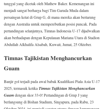
tunggal yang dicetak oleh Mathew Baker. Kemenangan ini
menjadi sangat berharga bagi Tim Garuda Muda dalam
persaingan ketat di Grup G, di mana mereka akan bertarung
dengan Australia untuk memperebutkan posisi puncak. Pada
pertandingan selanjutnya, Timnas Indonesia U-17 dijadwalkan
akan berhadapan dengan Kepulauan Mariana Utara di Stadion
Abdullah Alkhalifa Alsabah, Kuwait, Jumat, 25 Oktober.
Timnas Tajikistan Menghancurkan
Guam
Banjir gol terjadi pada awal babak Kualifikasi Piala Asia U-17
2025, termasuk ketika
Timnas Tajikistan Menghancurkan
Guam
dengan skor 33-0! Pertandingan di Grup J yang
berlangsung di Bishan Stadium, Singapura, pada Rabu, 23
Oktober 2024, ini menjadi sorotan utama dengan kemenangan