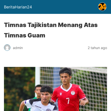
BeritaHarian24
Timnas Tajikistan Menang Atas
Timnas Guam
admin
2 tahun ago