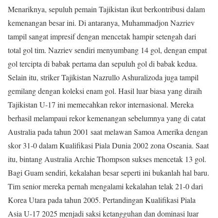
Menariknya, sepuluh pemain Tajikistan ikut berkontribusi dalam
kemenangan besar ini. Di antaranya, Muhammadjon Nazriev
tampil sangat impresif dengan mencetak hampir setengah dari
total gol tim. Nazriev sendiri menyumbang 14 gol, dengan empat
gol tercipta di babak pertama dan sepuluh gol di babak kedua.
Selain itu, striker Tajikistan Nazrullo Ashuralizoda juga tampil
gemilang dengan koleksi enam gol. Hasil luar biasa yang diraih
Tajikistan U-17 ini memecahkan rekor internasional. Mereka
berhasil melampaui rekor kemenangan sebelumnya yang di catat
Australia pada tahun 2001 saat melawan Samoa Amerika dengan
skor 31-0 dalam Kualifikasi Piala Dunia 2002 zona Oseania. Saat
itu, bintang Australia Archie Thompson sukses mencetak 13 gol.
Bagi Guam sendiri, kekalahan besar seperti ini bukanlah hal baru.
Tim senior mereka pernah mengalami kekalahan telak 21-0 dari
Korea Utara pada tahun 2005. Pertandingan Kualifikasi Piala
Asia U-17 2025 menjadi saksi ketangguhan dan dominasi luar