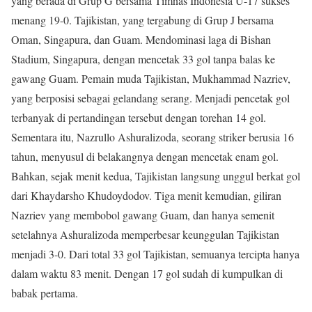
yang berada di Grup G bersama Timnas Indonesia U-17 sukses
menang 19-0. Tajikistan, yang tergabung di Grup J bersama
Oman, Singapura, dan Guam. Mendominasi laga di Bishan
Stadium, Singapura, dengan mencetak 33 gol tanpa balas ke
gawang Guam. Pemain muda Tajikistan, Mukhammad Nazriev,
yang berposisi sebagai gelandang serang. Menjadi pencetak gol
terbanyak di pertandingan tersebut dengan torehan 14 gol.
Sementara itu, Nazrullo Ashuralizoda, seorang striker berusia 16
tahun, menyusul di belakangnya dengan mencetak enam gol.
Bahkan, sejak menit kedua, Tajikistan langsung unggul berkat gol
dari Khaydarsho Khudoydodov. Tiga menit kemudian, giliran
Nazriev yang membobol gawang Guam, dan hanya semenit
setelahnya Ashuralizoda memperbesar keunggulan Tajikistan
menjadi 3-0. Dari total 33 gol Tajikistan, semuanya tercipta hanya
dalam waktu 83 menit. Dengan 17 gol sudah di kumpulkan di
babak pertama.