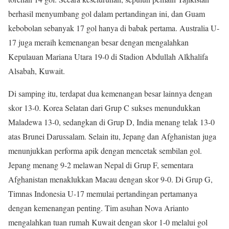
berhasil menyumbang gol dalam pertandingan ini, dan Guam
kebobolan sebanyak 17 gol hanya di babak pertama. Australia U-
17 juga meraih kemenangan besar dengan mengalahkan
Kepulauan Mariana Utara 19-0 di Stadion Abdullah Alkhalifa
Alsabah, Kuwait.
Di samping itu, terdapat dua kemenangan besar lainnya dengan
skor 13-0. Korea Selatan dari Grup C sukses menundukkan
Maladewa 13-0, sedangkan di Grup D, India menang telak 13-0
atas Brunei Darussalam. Selain itu, Jepang dan Afghanistan juga
menunjukkan performa apik dengan mencetak sembilan gol.
Jepang menang 9-2 melawan Nepal di Grup F, sementara
Afghanistan menaklukkan Macau dengan skor 9-0. Di Grup G,
Timnas Indonesia U-17 memulai pertandingan pertamanya
dengan kemenangan penting. Tim asuhan Nova Arianto
mengalahkan tuan rumah Kuwait dengan skor 1-0 melalui gol