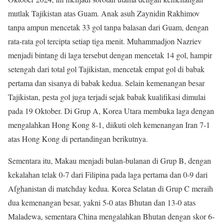
mutlak Tajikistan atas Guam. Anak asuh Zaynidin Rakhimov
tanpa ampun mencetak 33 gol tanpa balasan dari Guam, dengan
rata-rata gol tercipta setiap tiga menit. Muhammadjon Nazriev
menjadi bintang di laga tersebut dengan mencetak 14 gol, hampir
setengah dari total gol Tajikistan, mencetak empat gol di babak
pertama dan sisanya di babak kedua. Selain kemenangan besar
Tajikistan, pesta gol juga terjadi sejak babak kualifikasi dimulai
pada 19 Oktober. Di Grup A, Korea Utara membuka laga dengan
mengalahkan Hong Kong 8-1, diikuti oleh kemenangan Iran 7-1
atas Hong Kong di pertandingan berikutnya.
Sementara itu, Makau menjadi bulan-bulanan di Grup B, dengan
kekalahan telak 0-7 dari Filipina pada laga pertama dan 0-9 dari
Afghanistan di matchday kedua. Korea Selatan di Grup C meraih
dua kemenangan besar, yakni 5-0 atas Bhutan dan 13-0 atas
Maladewa, sementara China mengalahkan Bhutan dengan skor 6-