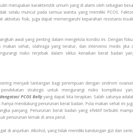
nsulin merupakan karakteristik umum yang di alami oleh sebagian besa
dak selalu muncul pada semua wanita yang memiliki PCOS. Faktor
kat aktivitas fisik, juga dapat memengaruhi keparahan resistansi insul
gkah awal yang penting dalam mengelola kondisi ini. Dengan foku
la makan sehat, olahraga yang teratur, dan intervensi medis jika d
urangi risiko terjebak dalam siklus kenaikan berat badan yan
ering menjadi tantangan bagi perempuan dengan sindrom ovariu
 pendekatan strategis untuk mengurangi risiko komplikasi yan
Mengatasi PCOS Belly
yang dapat kita terapkan. Salah satunya adala
 hanya mendukung penurunan berat badan. Pola makan sehat ini jug
ka panjang. Penurunan berat badan yang efektif terbukti mamp
suk penurunan lemak di area perut.
gat di anjurkan. Alkohol, yang tidak memiliki kandungan gizi dan serin