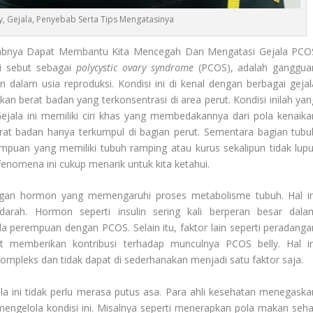
, Gejala, Penyebab Serta Tips Mengatasinya
abnya Dapat Membantu Kita Mencegah Dan Mengatasi Gejala PCO
di sebut sebagai
polycystic ovary syndrome
(PCOS), adalah ganggua
lam usia reproduksi. Kondisi ini di kenal dengan berbagai gejal
n berat badan yang terkonsentrasi di area perut. Kondisi inilah yan
 Gejala ini memiliki ciri khas yang membedakannya dari pola kenaika
at badan hanya terkumpul di bagian perut. Sementara bagian tubu
rempuan yang memiliki tubuh ramping atau kurus sekalipun tidak lupu
 fenomena ini cukup menarik untuk kita ketahui.
bangan hormon yang memengaruhi proses metabolisme tubuh. Hal in
rah. Hormon seperti insulin sering kali berperan besar dala
 perempuan dengan PCOS. Selain itu, faktor lain seperti peradanga
ut memberikan kontribusi terhadap munculnya PCOS belly. Hal in
mpleks dan tidak dapat di sederhanakan menjadi satu faktor saja.
a ini tidak perlu merasa putus asa. Para ahli kesehatan menegaska
mengelola kondisi ini. Misalnya seperti menerapkan pola makan seha