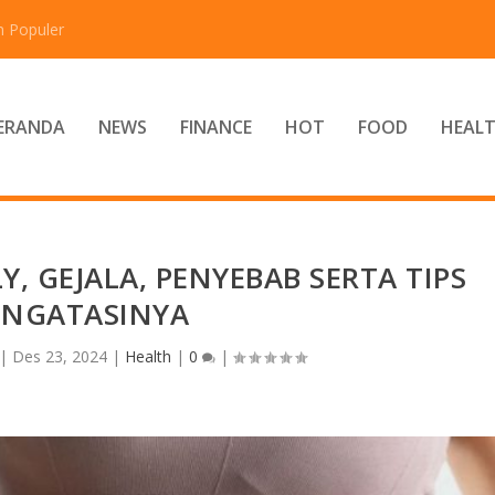
n Populer
ERANDA
NEWS
FINANCE
HOT
FOOD
HEAL
, GEJALA, PENYEBAB SERTA TIPS
NGATASINYA
|
Des 23, 2024
|
Health
|
0
|