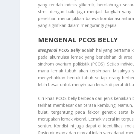
yang rendah indeks glikemik, berolahraga secar
stres dengan baik juga menjadi langkah yang 
penelitian menunjukkan bahwa kombinasi antara
yang signifikan dalam mengurangi gejala.
MENGENAL PCOS BELLY
Mengenal PCOS Belly
adalah hal yang pertama kal
pada akumulasi lemak yang berlebihan di area 
sindrom ovarium polikistik (PCOS). Setiap indi
mana lemak tubuh akan tersimpan. Misalnya sep
menyebabkan bentuk tubuh setiap orang berb
lebih besar untuk menyimpan lemak di perut di b
Ciri khas PCOS belly berbeda dari jenis kenaikan
terlihat membesar dan terasa kembung. Namun, da
bulat, tergantung pada faktor genetik serta 
merupakan lemak viseral. Lemak viseral ini terpusa
sentuh. Kondisi ini juga dapat di identifikasi me
Rasio pinggang dan pinggul inilah yang dapat m