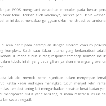
 dengan PCOS mengalami perubahan mencolok pada bentuk peru
 tidak terlalu terlihat. Oleh karenanya, mereka perlu lebih waspad
ambahan ini dapat mencakup gangguan siklus menstruasi, pertumbuha
.
di area perut pada perempuan dengan sindrom ovarium polikisti
g kompleks. Salah satu faktor utama yang berkontribusi adala
an kondisi di mana tubuh kurang responsif terhadap hormon insulin
n dalam tubuh. Inilah yang pada gilirannya akan merangsang ovariu
en.
a laki-laki, memiliki peran signifikan dalam menyimpan lemak
ut. Ketika kadar androgen meningkat, tubuh menjadi lebih renta
umulasi tersebut sering kali mengakibatkan kenaikan berat badan yan
ni menciptakan siklus yang berulang, di mana resistansi insulin da
lain secara negatif.