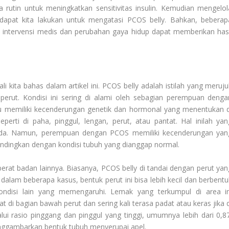
a rutin untuk meningkatkan sensitivitas insulin. Kemudian mengelol
dapat kita lakukan untuk mengatasi PCOS belly. Bahkan, beberap
 intervensi medis dan perubahan gaya hidup dapat memberikan hasi
i kita bahas dalam artikel ini. PCOS belly adalah istilah yang meruju
perut. Kondisi ini sering di alami oleh sebagian perempuan denga
vidu memiliki kecenderungan genetik dan hormonal yang menentukan d
erti di paha, pinggul, lengan, perut, atau pantat. Hal inilah yan
eda. Namun, perempuan dengan PCOS memiliki kecenderungan yan
andingkan dengan kondisi tubuh yang dianggap normal.
 berat badan lainnya. Biasanya, PCOS belly di tandai dengan perut yan
lam beberapa kasus, bentuk perut ini bisa lebih kecil dan berbentu
kondisi lain yang memengaruhi. Lemak yang terkumpul di area in
t di bagian bawah perut dan sering kali terasa padat atau keras jika d
lalui rasio pinggang dan pinggul yang tinggi, umumnya lebih dari 0,87
enggambarkan bentuk tubuh menyerupai apel.