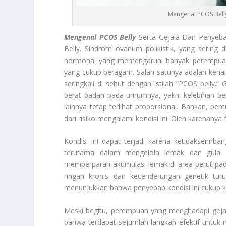
Mengenal PCOS Belly
Mengenal PCOS Belly
Serta Gejala Dan Penyeb
Belly. Sindrom ovarium polikistik, yang sering 
hormonal yang memengaruhi banyak perempuan da
yang cukup beragam. Salah satunya adalah kenaika
seringkali di sebut dengan istilah “PCOS belly.”
berat badan pada umumnya, yakni kelebihan ber
lainnya tetap terlihat proporsional. Bahkan, pe
dari risiko mengalami kondisi ini. Oleh karenanya
Kondisi ini dapat terjadi karena ketidakseim
terutama dalam mengelola lemak dan gula da
memperparah akumulasi lemak di area perut pada
ringan kronis dan kecenderungan genetik tur
menunjukkan bahwa penyebab kondisi ini cukup ko
Meski begitu, perempuan yang menghadapi gejal
bahwa terdapat sejumlah langkah efektif untuk 