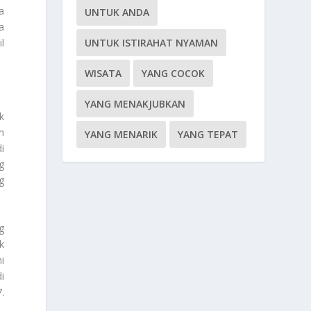
a
UNTUK ANDA
a
l
UNTUK ISTIRAHAT NYAMAN
WISATA
YANG COCOK
YANG MENAKJUBKAN
k
n
YANG MENARIK
YANG TEPAT
i
g
g
g
k
i
i
.