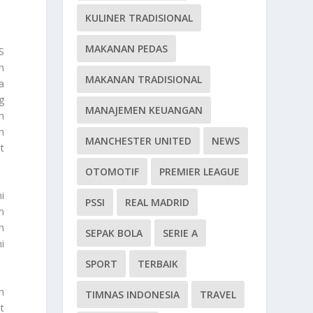
KULINER TRADISIONAL
MAKANAN PEDAS
S
n
MAKANAN TRADISIONAL
a
g
MANAJEMEN KEUANGAN
n
h
MANCHESTER UNITED
NEWS
t
OTOMOTIF
PREMIER LEAGUE
i
PSSI
REAL MADRID
m
n
SEPAK BOLA
SERIE A
i
SPORT
TERBAIK
n
TIMNAS INDONESIA
TRAVEL
t