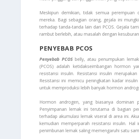
Meskipun demikian, tidak semua perempuan
mereka. Bagi sebagian orang, gejala ini mungkin
terhadap tanda-tanda lain dari PCOS. Gejala t
rambut berlebih, atau masalah dengan kesuburan
PENYEBAB PCOS
Penyebab PCOS
belly, atau penumpukan lemak 
(PCOS) adalah ketidakseimbangan hormon yan
resistansi insulin. Resistansi insulin merupak
Resistansi ini memicu peningkatan kadar insuli
untuk memproduksi lebih banyak hormon androg
Hormon androgen, yang biasanya dominan pad
Penyimpanan lemak ini terutama di bagian per
terhadap akumulasi lemak viseral di area ini. Ak
kemudian memperparah resistansi insulin. Hal i
penimbunan lemak saling memengaruhi satu sama 