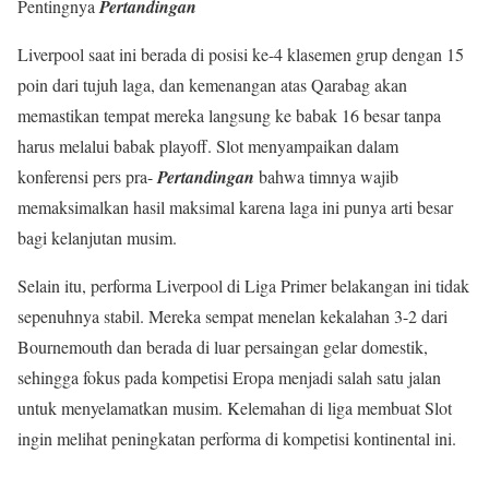
Pentingnya
Pertandingan
Liverpool saat ini berada di posisi ke-4 klasemen grup dengan 15
poin dari tujuh laga, dan kemenangan atas Qarabag akan
memastikan tempat mereka langsung ke babak 16 besar tanpa
harus melalui babak playoff. Slot menyampaikan dalam
konferensi pers pra-
Pertandingan
bahwa timnya wajib
memaksimalkan hasil maksimal karena laga ini punya arti besar
bagi kelanjutan musim.
Selain itu, performa Liverpool di Liga Primer belakangan ini tidak
sepenuhnya stabil. Mereka sempat menelan kekalahan 3-2 dari
Bournemouth dan berada di luar persaingan gelar domestik,
sehingga fokus pada kompetisi Eropa menjadi salah satu jalan
untuk menyelamatkan musim. Kelemahan di liga membuat Slot
ingin melihat peningkatan performa di kompetisi kontinental ini.