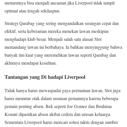
menurutnya bisa menjadi ancaman jika Liverpool tidak tampil
optimal atau lengah sekilaspun.
Strategi Qarabag yang sering mengandalkan serangan cepat dan
efektif, serta keberanian mereka menekan lawan meskipun
menghadapi klub besar. Menjadi salah satu alasan Slot
memandang lawan ini berbahaya. Ia bahkan menyinggung bahwa
banyak tim kuat yang meremehkan lawan seperti Qarabag dan
akhirnya mendapat kesulitan.
Tantangan yang Di hadapi Liverpool
Tidak hanya harus mewaspadai gaya permainan lawan, Slot juga
harus memutar otak dalam susunan pemainnya karena beberapa
pemain penting absen. Bek seperti Joe Gomez dan Ibrahima
Konaté dipastikan absen akibat cedera dan urusan keluarga.
Sementara Liverpool harus mencari solusi taktis dengan sumber