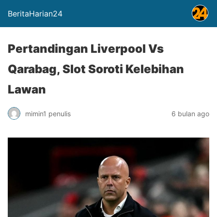
BeritaHarian24
Pertandingan Liverpool Vs
Qarabag, Slot Soroti Kelebihan
Lawan
mimin1 penulis
6 bulan ago