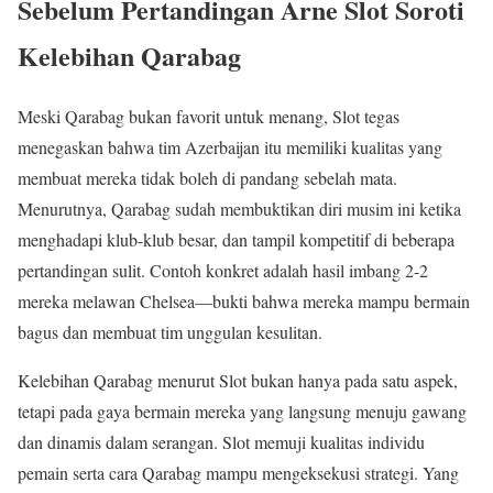
Sebelum Pertandingan Arne Slot Soroti
Kelebihan Qarabag
Meski Qarabag bukan favorit untuk menang, Slot tegas
menegaskan bahwa tim Azerbaijan itu memiliki kualitas yang
membuat mereka tidak boleh di pandang sebelah mata.
Menurutnya, Qarabag sudah membuktikan diri musim ini ketika
menghadapi klub-klub besar, dan tampil kompetitif di beberapa
pertandingan sulit. Contoh konkret adalah hasil imbang 2-2
mereka melawan Chelsea—bukti bahwa mereka mampu bermain
bagus dan membuat tim unggulan kesulitan.
Kelebihan Qarabag menurut Slot bukan hanya pada satu aspek,
tetapi pada gaya bermain mereka yang langsung menuju gawang
dan dinamis dalam serangan. Slot memuji kualitas individu
pemain serta cara Qarabag mampu mengeksekusi strategi. Yang