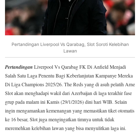
Pertandingan Liverpool Vs Qarabag, Slot Soroti Kelebihan
Lawan
Pertandingan
Liverpool Vs Qarabag FK Di Anfield Menjadi
Salah Satu Laga Penentu Bagi Keberlanjutan Kampanye Mereka
Di Liga Champions 2025/26. The Reds yang di asuh pelatih Arne
Slot akan menghadapi wakil dari Azerbaijan di laga terakhir fase
grup pada malam ini Kamis (29/1/2026) dini hari WIB. Selain
ingin mengamankan kemenangan yang memastikan tiket otomatis
ke 16 besar, Slot juga mengingatkan timnya untuk tidak
meremehkan kelebihan lawan yang bisa menyulitkan laga ini.